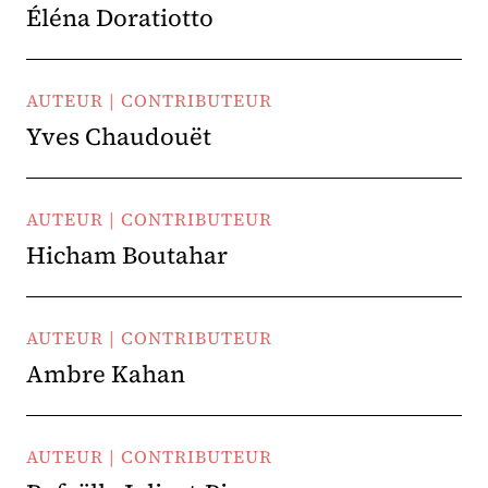
Éléna Doratiotto
AUTEUR | CONTRIBUTEUR
Yves Chaudouët
AUTEUR | CONTRIBUTEUR
Hicham Boutahar
AUTEUR | CONTRIBUTEUR
Ambre Kahan
AUTEUR | CONTRIBUTEUR