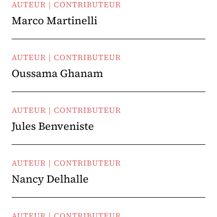
AUTEUR | CONTRIBUTEUR
Marco Martinelli
AUTEUR | CONTRIBUTEUR
Oussama Ghanam
AUTEUR | CONTRIBUTEUR
Jules Benveniste
AUTEUR | CONTRIBUTEUR
Nancy Delhalle
AUTEUR | CONTRIBUTEUR