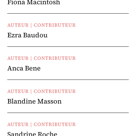
Fiona Macintosh
AUTEUR | CONTRIBUTEUR
Ezra Baudou
AUTEUR | CONTRIBUTEUR
Anca Bene
AUTEUR | CONTRIBUTEUR
Blandine Masson
AUTEUR | CONTRIBUTEUR
Sandrine Roche