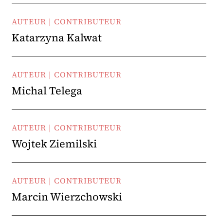
AUTEUR | CONTRIBUTEUR
Katarzyna Kalwat
AUTEUR | CONTRIBUTEUR
Michal Telega
AUTEUR | CONTRIBUTEUR
Wojtek Ziemilski
AUTEUR | CONTRIBUTEUR
Marcin Wierzchowski