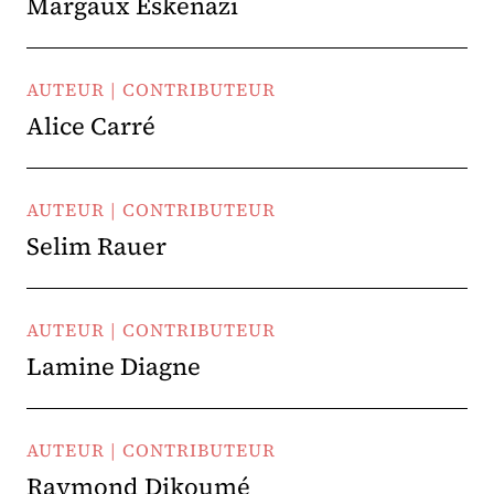
Margaux Eskenazi
AUTEUR | CONTRIBUTEUR
Alice Carré
AUTEUR | CONTRIBUTEUR
Selim Rauer
AUTEUR | CONTRIBUTEUR
Lamine Diagne
AUTEUR | CONTRIBUTEUR
Raymond Dikoumé