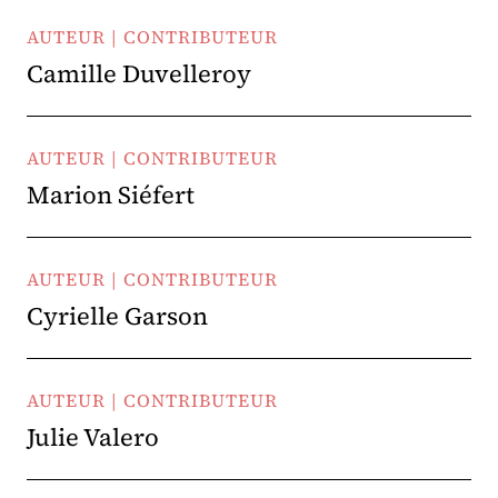
AUTEUR | CONTRIBUTEUR
Camille Duvelleroy
AUTEUR | CONTRIBUTEUR
Marion Siéfert
AUTEUR | CONTRIBUTEUR
Cyrielle Garson
AUTEUR | CONTRIBUTEUR
Julie Valero