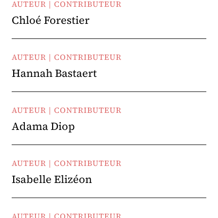
AUTEUR | CONTRIBUTEUR
Chloé Forestier
AUTEUR | CONTRIBUTEUR
Hannah Bastaert
AUTEUR | CONTRIBUTEUR
Adama Diop
AUTEUR | CONTRIBUTEUR
Isabelle Elizéon
AUTEUR | CONTRIBUTEUR