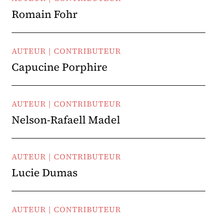
Romain Fohr
AUTEUR | CONTRIBUTEUR
Capucine Porphire
AUTEUR | CONTRIBUTEUR
Nelson-Rafaell Madel
AUTEUR | CONTRIBUTEUR
Lucie Dumas
AUTEUR | CONTRIBUTEUR