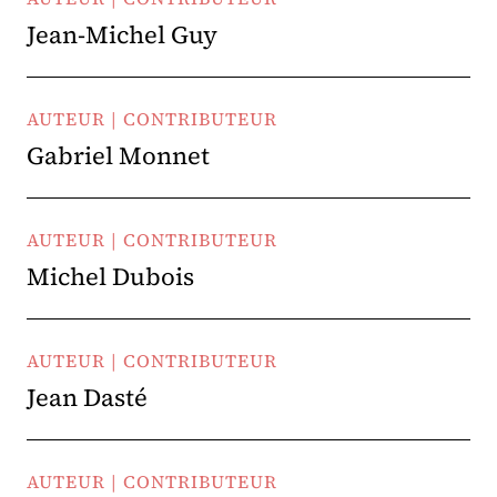
Jean-Michel Guy
AUTEUR | CONTRIBUTEUR
Gabriel Monnet
AUTEUR | CONTRIBUTEUR
Michel Dubois
AUTEUR | CONTRIBUTEUR
Jean Dasté
AUTEUR | CONTRIBUTEUR