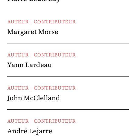
AUTEUR | CONTRIBUTEUR
Margaret Morse
AUTEUR | CONTRIBUTEUR
Yann Lardeau
AUTEUR | CONTRIBUTEUR
John McClelland
AUTEUR | CONTRIBUTEUR
André Lejarre