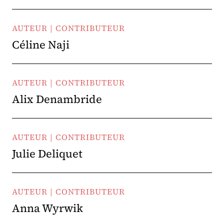
AUTEUR | CONTRIBUTEUR
Céline Naji
AUTEUR | CONTRIBUTEUR
Alix Denambride
AUTEUR | CONTRIBUTEUR
Julie Deliquet
AUTEUR | CONTRIBUTEUR
Anna Wyrwik