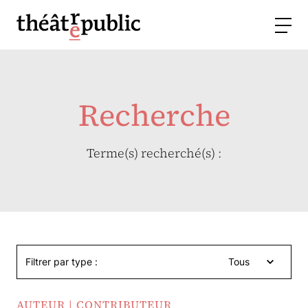
Recherche
Terme(s) recherché(s) :
Filtrer par type :
Tous
AUTEUR | CONTRIBUTEUR