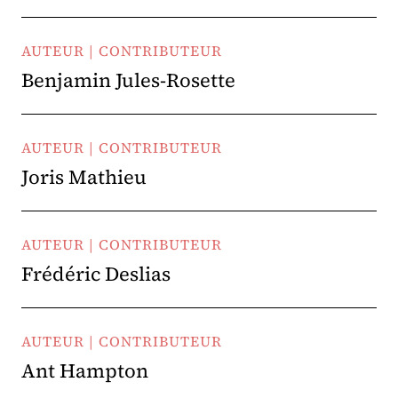
AUTEUR | CONTRIBUTEUR
Benjamin Jules-Rosette
AUTEUR | CONTRIBUTEUR
Joris Mathieu
AUTEUR | CONTRIBUTEUR
Frédéric Deslias
AUTEUR | CONTRIBUTEUR
Ant Hampton