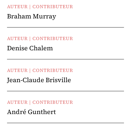
AUTEUR | CONTRIBUTEUR
Braham Murray
AUTEUR | CONTRIBUTEUR
Denise Chalem
AUTEUR | CONTRIBUTEUR
Jean-Claude Brisville
AUTEUR | CONTRIBUTEUR
André Gunthert