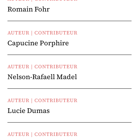
Romain Fohr
AUTEUR | CONTRIBUTEUR
Capucine Porphire
AUTEUR | CONTRIBUTEUR
Nelson-Rafaell Madel
AUTEUR | CONTRIBUTEUR
Lucie Dumas
AUTEUR | CONTRIBUTEUR