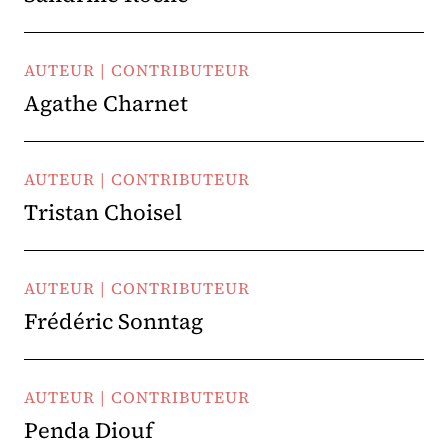
AUTEUR | CONTRIBUTEUR
Agathe Charnet
AUTEUR | CONTRIBUTEUR
Tristan Choisel
AUTEUR | CONTRIBUTEUR
Frédéric Sonntag
AUTEUR | CONTRIBUTEUR
Penda Diouf