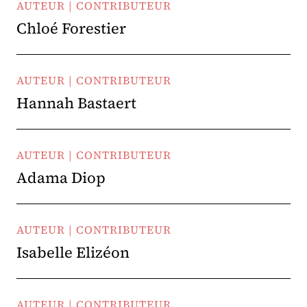
AUTEUR | CONTRIBUTEUR
Chloé Forestier
AUTEUR | CONTRIBUTEUR
Hannah Bastaert
AUTEUR | CONTRIBUTEUR
Adama Diop
AUTEUR | CONTRIBUTEUR
Isabelle Elizéon
AUTEUR | CONTRIBUTEUR