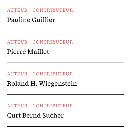
AUTEUR | CONTRIBUTEUR
Pauline Guillier
AUTEUR | CONTRIBUTEUR
Pierre Maillet
AUTEUR | CONTRIBUTEUR
Roland H. Wiegenstein
AUTEUR | CONTRIBUTEUR
Curt Bernd Sucher