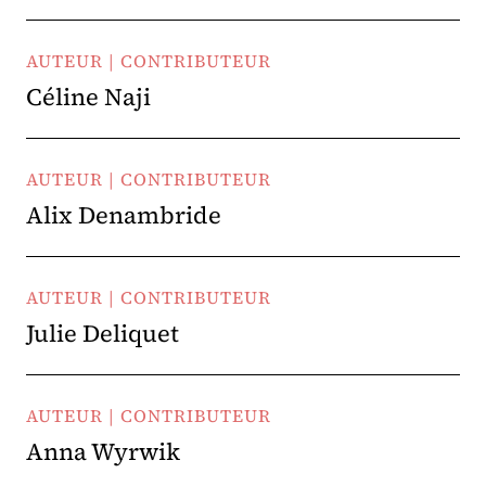
AUTEUR | CONTRIBUTEUR
Céline Naji
AUTEUR | CONTRIBUTEUR
Alix Denambride
AUTEUR | CONTRIBUTEUR
Julie Deliquet
AUTEUR | CONTRIBUTEUR
Anna Wyrwik