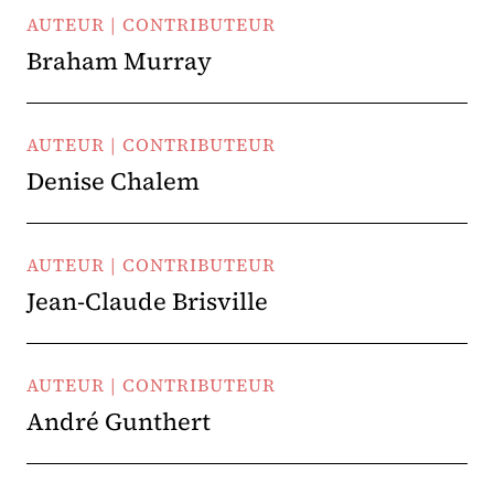
AUTEUR | CONTRIBUTEUR
Braham Murray
AUTEUR | CONTRIBUTEUR
Denise Chalem
AUTEUR | CONTRIBUTEUR
Jean-Claude Brisville
AUTEUR | CONTRIBUTEUR
André Gunthert