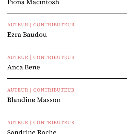
Fiona Macintosh
AUTEUR | CONTRIBUTEUR
Ezra Baudou
AUTEUR | CONTRIBUTEUR
Anca Bene
AUTEUR | CONTRIBUTEUR
Blandine Masson
AUTEUR | CONTRIBUTEUR
Sandrine Roche