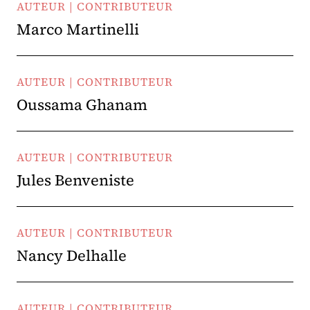
AUTEUR | CONTRIBUTEUR
Marco Martinelli
AUTEUR | CONTRIBUTEUR
Oussama Ghanam
AUTEUR | CONTRIBUTEUR
Jules Benveniste
AUTEUR | CONTRIBUTEUR
Nancy Delhalle
AUTEUR | CONTRIBUTEUR