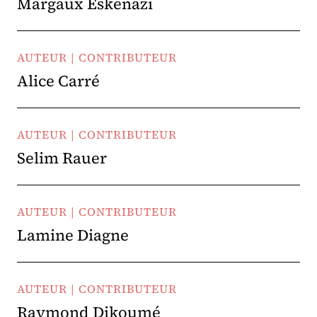
Margaux Eskenazi
AUTEUR | CONTRIBUTEUR
Alice Carré
AUTEUR | CONTRIBUTEUR
Selim Rauer
AUTEUR | CONTRIBUTEUR
Lamine Diagne
AUTEUR | CONTRIBUTEUR
Raymond Dikoumé