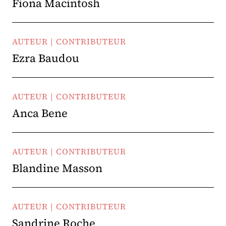
Fiona Macintosh
AUTEUR | CONTRIBUTEUR
Ezra Baudou
AUTEUR | CONTRIBUTEUR
Anca Bene
AUTEUR | CONTRIBUTEUR
Blandine Masson
AUTEUR | CONTRIBUTEUR
Sandrine Roche