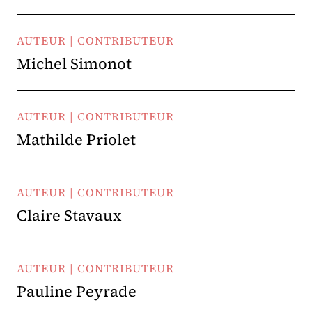
AUTEUR | CONTRIBUTEUR
Michel Simonot
AUTEUR | CONTRIBUTEUR
Mathilde Priolet
AUTEUR | CONTRIBUTEUR
Claire Stavaux
AUTEUR | CONTRIBUTEUR
Pauline Peyrade