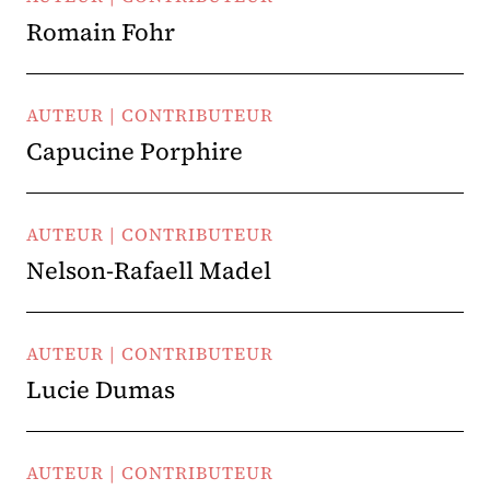
Romain Fohr
AUTEUR | CONTRIBUTEUR
Capucine Porphire
AUTEUR | CONTRIBUTEUR
Nelson-Rafaell Madel
AUTEUR | CONTRIBUTEUR
Lucie Dumas
AUTEUR | CONTRIBUTEUR