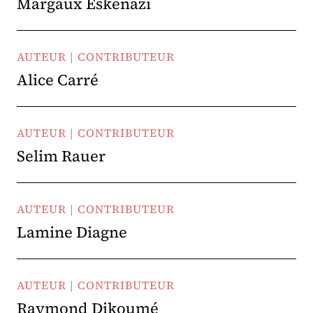
Margaux Eskenazi
AUTEUR | CONTRIBUTEUR
Alice Carré
AUTEUR | CONTRIBUTEUR
Selim Rauer
AUTEUR | CONTRIBUTEUR
Lamine Diagne
AUTEUR | CONTRIBUTEUR
Raymond Dikoumé