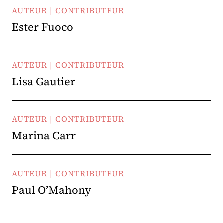
AUTEUR | CONTRIBUTEUR
Ester Fuoco
AUTEUR | CONTRIBUTEUR
Lisa Gautier
AUTEUR | CONTRIBUTEUR
Marina Carr
AUTEUR | CONTRIBUTEUR
Paul O’Mahony