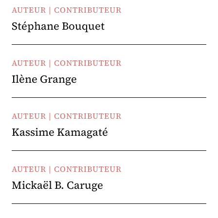
AUTEUR | CONTRIBUTEUR
Stéphane Bouquet
AUTEUR | CONTRIBUTEUR
Ilène Grange
AUTEUR | CONTRIBUTEUR
Kassime Kamagaté
AUTEUR | CONTRIBUTEUR
Mickaël B. Caruge