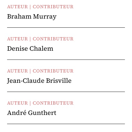
AUTEUR | CONTRIBUTEUR
Braham Murray
AUTEUR | CONTRIBUTEUR
Denise Chalem
AUTEUR | CONTRIBUTEUR
Jean-Claude Brisville
AUTEUR | CONTRIBUTEUR
André Gunthert