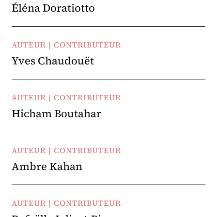
Éléna Doratiotto
AUTEUR | CONTRIBUTEUR
Yves Chaudouët
AUTEUR | CONTRIBUTEUR
Hicham Boutahar
AUTEUR | CONTRIBUTEUR
Ambre Kahan
AUTEUR | CONTRIBUTEUR