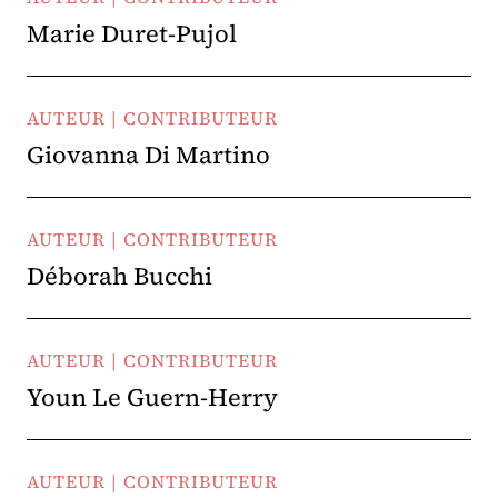
Marie Duret-Pujol
AUTEUR | CONTRIBUTEUR
Giovanna Di Martino
AUTEUR | CONTRIBUTEUR
Déborah Bucchi
AUTEUR | CONTRIBUTEUR
Youn Le Guern-Herry
AUTEUR | CONTRIBUTEUR