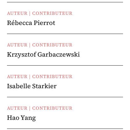
AUTEUR | CONTRIBUTEUR
Rébecca Pierrot
AUTEUR | CONTRIBUTEUR
Krzysztof Garbaczewski
AUTEUR | CONTRIBUTEUR
Isabelle Starkier
AUTEUR | CONTRIBUTEUR
Hao Yang