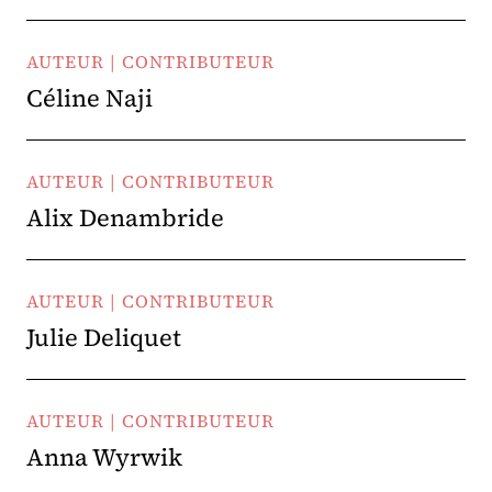
AUTEUR | CONTRIBUTEUR
Céline Naji
AUTEUR | CONTRIBUTEUR
Alix Denambride
AUTEUR | CONTRIBUTEUR
Julie Deliquet
AUTEUR | CONTRIBUTEUR
Anna Wyrwik