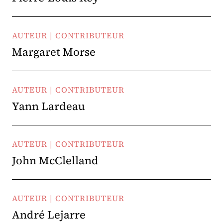
AUTEUR | CONTRIBUTEUR
Margaret Morse
AUTEUR | CONTRIBUTEUR
Yann Lardeau
AUTEUR | CONTRIBUTEUR
John McClelland
AUTEUR | CONTRIBUTEUR
André Lejarre