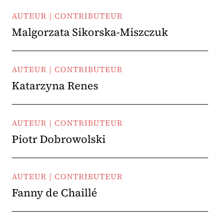
AUTEUR | CONTRIBUTEUR
Malgorzata Sikorska-Miszczuk
AUTEUR | CONTRIBUTEUR
Katarzyna Renes
AUTEUR | CONTRIBUTEUR
Piotr Dobrowolski
AUTEUR | CONTRIBUTEUR
Fanny de Chaillé