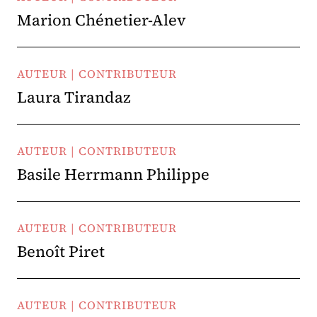
Marion Chénetier-Alev
AUTEUR | CONTRIBUTEUR
Laura Tirandaz
AUTEUR | CONTRIBUTEUR
Basile Herrmann Philippe
AUTEUR | CONTRIBUTEUR
Benoît Piret
AUTEUR | CONTRIBUTEUR