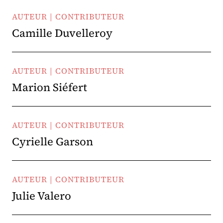
AUTEUR | CONTRIBUTEUR
Camille Duvelleroy
AUTEUR | CONTRIBUTEUR
Marion Siéfert
AUTEUR | CONTRIBUTEUR
Cyrielle Garson
AUTEUR | CONTRIBUTEUR
Julie Valero