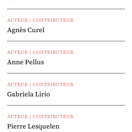
AUTEUR | CONTRIBUTEUR
Agnès Curel
AUTEUR | CONTRIBUTEUR
Anne Pellus
AUTEUR | CONTRIBUTEUR
Gabriela Lírio
AUTEUR | CONTRIBUTEUR
Pierre Lesquelen