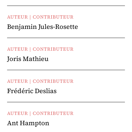
AUTEUR | CONTRIBUTEUR
Benjamin Jules-Rosette
AUTEUR | CONTRIBUTEUR
Joris Mathieu
AUTEUR | CONTRIBUTEUR
Frédéric Deslias
AUTEUR | CONTRIBUTEUR
Ant Hampton