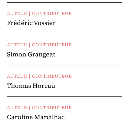
AUTEUR | CONTRIBUTEUR
Frédéric Vossier
AUTEUR | CONTRIBUTEUR
Simon Grangeat
AUTEUR | CONTRIBUTEUR
Thomas Horeau
AUTEUR | CONTRIBUTEUR
Caroline Marcilhac