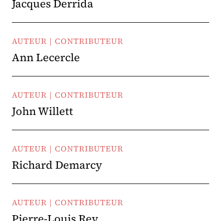
Jacques Derrida
AUTEUR | CONTRIBUTEUR
Ann Lecercle
AUTEUR | CONTRIBUTEUR
John Willett
AUTEUR | CONTRIBUTEUR
Richard Demarcy
AUTEUR | CONTRIBUTEUR
Pierre-Louis Rey