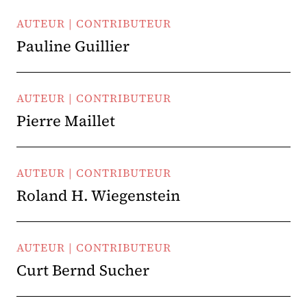
AUTEUR | CONTRIBUTEUR
Pauline Guillier
AUTEUR | CONTRIBUTEUR
Pierre Maillet
AUTEUR | CONTRIBUTEUR
Roland H. Wiegenstein
AUTEUR | CONTRIBUTEUR
Curt Bernd Sucher