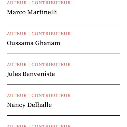
AUTEUR | CONTRIBUTEUR
Marco Martinelli
AUTEUR | CONTRIBUTEUR
Oussama Ghanam
AUTEUR | CONTRIBUTEUR
Jules Benveniste
AUTEUR | CONTRIBUTEUR
Nancy Delhalle
AUTEUR | CONTRIBUTEUR