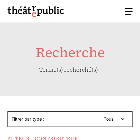
Recherche
Terme(s) recherché(s) :
Filtrer par type :
Tous
AUTEUR | CONTRIBUTEUR