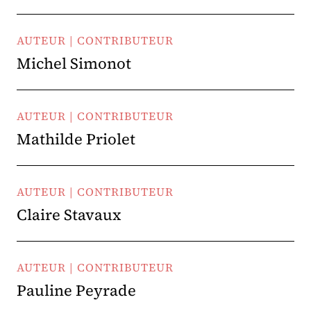
AUTEUR | CONTRIBUTEUR
Michel Simonot
AUTEUR | CONTRIBUTEUR
Mathilde Priolet
AUTEUR | CONTRIBUTEUR
Claire Stavaux
AUTEUR | CONTRIBUTEUR
Pauline Peyrade