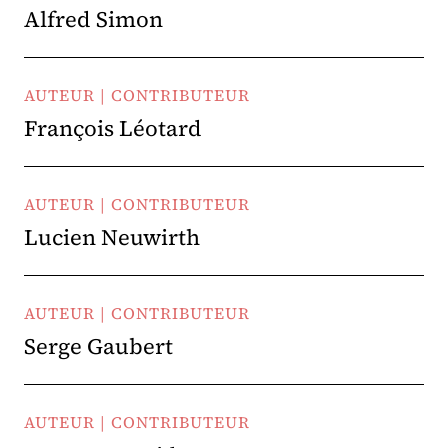
Alfred Simon
AUTEUR | CONTRIBUTEUR
François Léotard
AUTEUR | CONTRIBUTEUR
Lucien Neuwirth
AUTEUR | CONTRIBUTEUR
Serge Gaubert
AUTEUR | CONTRIBUTEUR