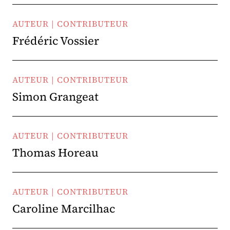
AUTEUR | CONTRIBUTEUR
Frédéric Vossier
AUTEUR | CONTRIBUTEUR
Simon Grangeat
AUTEUR | CONTRIBUTEUR
Thomas Horeau
AUTEUR | CONTRIBUTEUR
Caroline Marcilhac