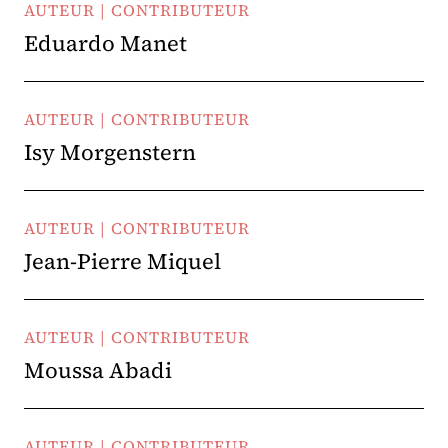
AUTEUR | CONTRIBUTEUR
Eduardo Manet
AUTEUR | CONTRIBUTEUR
Isy Morgenstern
AUTEUR | CONTRIBUTEUR
Jean-Pierre Miquel
AUTEUR | CONTRIBUTEUR
Moussa Abadi
AUTEUR | CONTRIBUTEUR