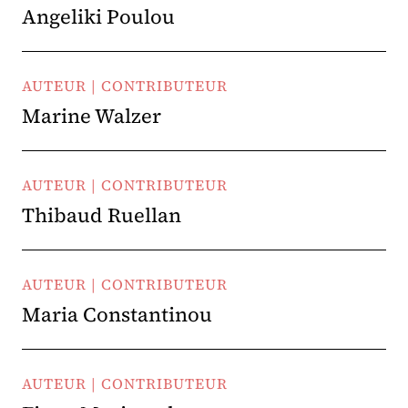
Angeliki Poulou
AUTEUR | CONTRIBUTEUR
Marine Walzer
AUTEUR | CONTRIBUTEUR
Thibaud Ruellan
AUTEUR | CONTRIBUTEUR
Maria Constantinou
AUTEUR | CONTRIBUTEUR