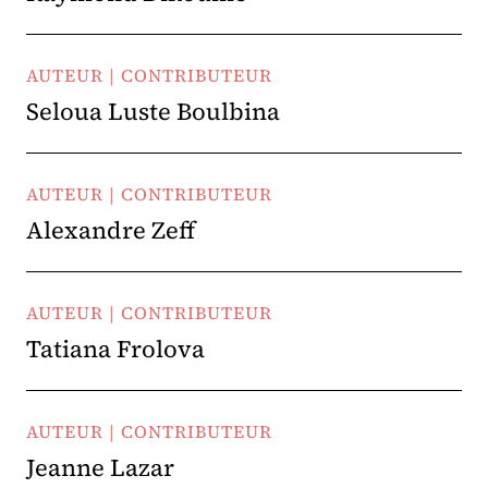
AUTEUR | CONTRIBUTEUR
Seloua Luste Boulbina
AUTEUR | CONTRIBUTEUR
Alexandre Zeff
AUTEUR | CONTRIBUTEUR
Tatiana Frolova
AUTEUR | CONTRIBUTEUR
Jeanne Lazar