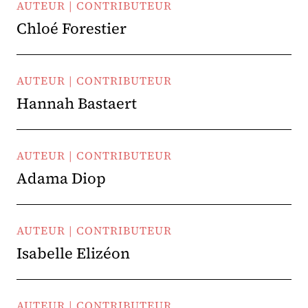
AUTEUR | CONTRIBUTEUR
Chloé Forestier
AUTEUR | CONTRIBUTEUR
Hannah Bastaert
AUTEUR | CONTRIBUTEUR
Adama Diop
AUTEUR | CONTRIBUTEUR
Isabelle Elizéon
AUTEUR | CONTRIBUTEUR