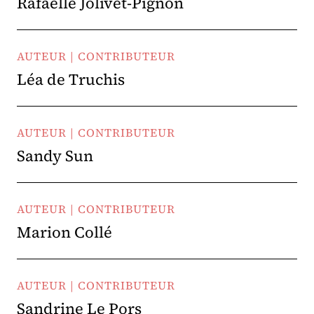
Rafaëlle Jolivet-Pignon
AUTEUR | CONTRIBUTEUR
Léa de Truchis
AUTEUR | CONTRIBUTEUR
Sandy Sun
AUTEUR | CONTRIBUTEUR
Marion Collé
AUTEUR | CONTRIBUTEUR
Sandrine Le Pors