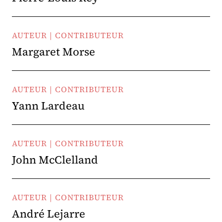
AUTEUR | CONTRIBUTEUR
Margaret Morse
AUTEUR | CONTRIBUTEUR
Yann Lardeau
AUTEUR | CONTRIBUTEUR
John McClelland
AUTEUR | CONTRIBUTEUR
André Lejarre