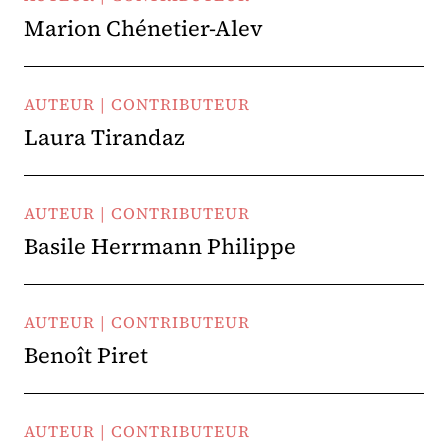
Marion Chénetier-Alev
AUTEUR | CONTRIBUTEUR
Laura Tirandaz
AUTEUR | CONTRIBUTEUR
Basile Herrmann Philippe
AUTEUR | CONTRIBUTEUR
Benoît Piret
AUTEUR | CONTRIBUTEUR