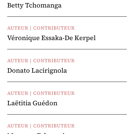
Betty Tchomanga
AUTEUR | CONTRIBUTEUR
Véronique Essaka-De Kerpel
AUTEUR | CONTRIBUTEUR
Donato Lacirignola
AUTEUR | CONTRIBUTEUR
Laëtitia Guédon
AUTEUR | CONTRIBUTEUR