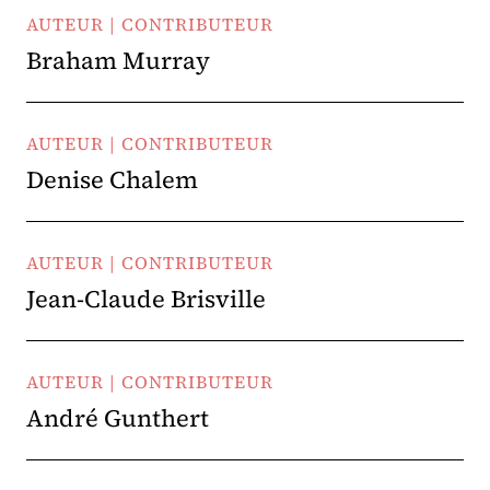
AUTEUR | CONTRIBUTEUR
Braham Murray
AUTEUR | CONTRIBUTEUR
Denise Chalem
AUTEUR | CONTRIBUTEUR
Jean-Claude Brisville
AUTEUR | CONTRIBUTEUR
André Gunthert