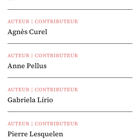
AUTEUR | CONTRIBUTEUR
Agnès Curel
AUTEUR | CONTRIBUTEUR
Anne Pellus
AUTEUR | CONTRIBUTEUR
Gabriela Lírio
AUTEUR | CONTRIBUTEUR
Pierre Lesquelen