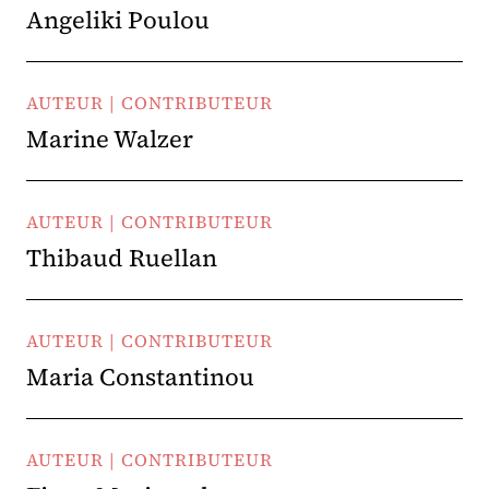
Angeliki Poulou
AUTEUR | CONTRIBUTEUR
Marine Walzer
AUTEUR | CONTRIBUTEUR
Thibaud Ruellan
AUTEUR | CONTRIBUTEUR
Maria Constantinou
AUTEUR | CONTRIBUTEUR