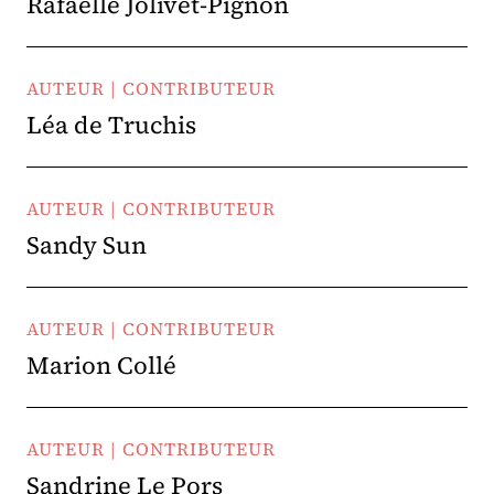
Rafaëlle Jolivet-Pignon
AUTEUR | CONTRIBUTEUR
Léa de Truchis
AUTEUR | CONTRIBUTEUR
Sandy Sun
AUTEUR | CONTRIBUTEUR
Marion Collé
AUTEUR | CONTRIBUTEUR
Sandrine Le Pors