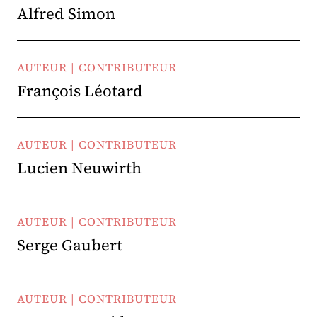
Alfred Simon
AUTEUR | CONTRIBUTEUR
François Léotard
AUTEUR | CONTRIBUTEUR
Lucien Neuwirth
AUTEUR | CONTRIBUTEUR
Serge Gaubert
AUTEUR | CONTRIBUTEUR