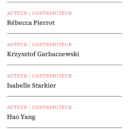
AUTEUR | CONTRIBUTEUR
Rébecca Pierrot
AUTEUR | CONTRIBUTEUR
Krzysztof Garbaczewski
AUTEUR | CONTRIBUTEUR
Isabelle Starkier
AUTEUR | CONTRIBUTEUR
Hao Yang