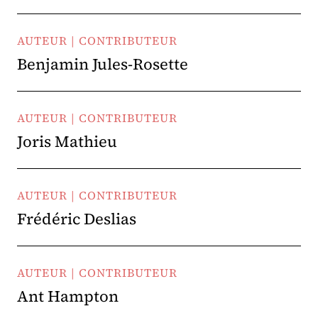
AUTEUR | CONTRIBUTEUR
Benjamin Jules-Rosette
AUTEUR | CONTRIBUTEUR
Joris Mathieu
AUTEUR | CONTRIBUTEUR
Frédéric Deslias
AUTEUR | CONTRIBUTEUR
Ant Hampton