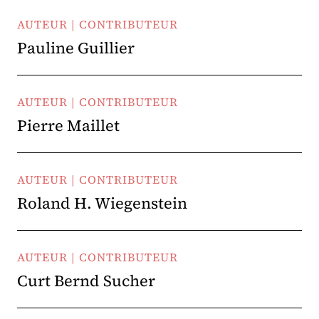
AUTEUR | CONTRIBUTEUR
Pauline Guillier
AUTEUR | CONTRIBUTEUR
Pierre Maillet
AUTEUR | CONTRIBUTEUR
Roland H. Wiegenstein
AUTEUR | CONTRIBUTEUR
Curt Bernd Sucher