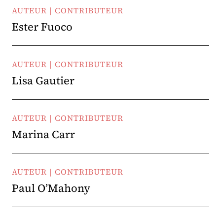
AUTEUR | CONTRIBUTEUR
Ester Fuoco
AUTEUR | CONTRIBUTEUR
Lisa Gautier
AUTEUR | CONTRIBUTEUR
Marina Carr
AUTEUR | CONTRIBUTEUR
Paul O’Mahony