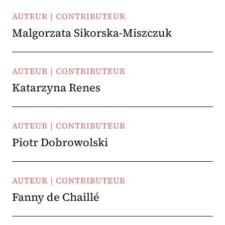
AUTEUR | CONTRIBUTEUR
Malgorzata Sikorska-Miszczuk
AUTEUR | CONTRIBUTEUR
Katarzyna Renes
AUTEUR | CONTRIBUTEUR
Piotr Dobrowolski
AUTEUR | CONTRIBUTEUR
Fanny de Chaillé