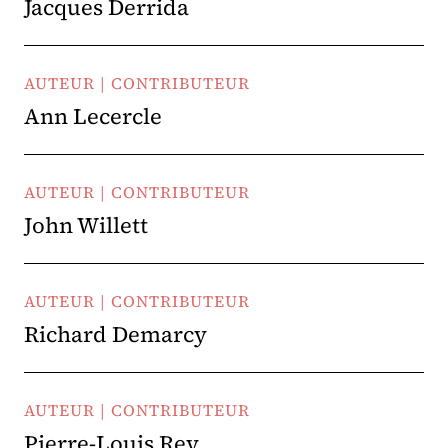
Jacques Derrida
AUTEUR | CONTRIBUTEUR
Ann Lecercle
AUTEUR | CONTRIBUTEUR
John Willett
AUTEUR | CONTRIBUTEUR
Richard Demarcy
AUTEUR | CONTRIBUTEUR
Pierre-Louis Rey