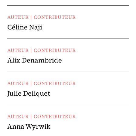
AUTEUR | CONTRIBUTEUR
Céline Naji
AUTEUR | CONTRIBUTEUR
Alix Denambride
AUTEUR | CONTRIBUTEUR
Julie Deliquet
AUTEUR | CONTRIBUTEUR
Anna Wyrwik