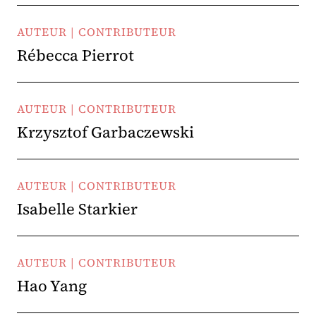
AUTEUR | CONTRIBUTEUR
Rébecca Pierrot
AUTEUR | CONTRIBUTEUR
Krzysztof Garbaczewski
AUTEUR | CONTRIBUTEUR
Isabelle Starkier
AUTEUR | CONTRIBUTEUR
Hao Yang