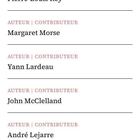
AUTEUR | CONTRIBUTEUR
Margaret Morse
AUTEUR | CONTRIBUTEUR
Yann Lardeau
AUTEUR | CONTRIBUTEUR
John McClelland
AUTEUR | CONTRIBUTEUR
André Lejarre