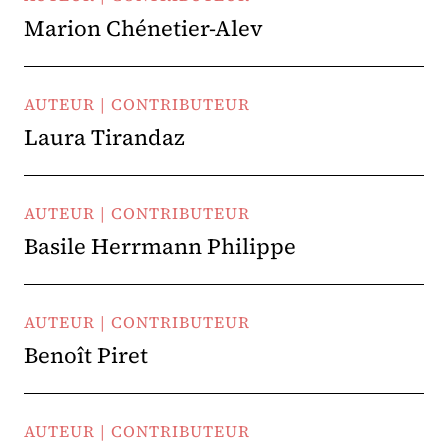
Marion Chénetier-Alev
AUTEUR | CONTRIBUTEUR
Laura Tirandaz
AUTEUR | CONTRIBUTEUR
Basile Herrmann Philippe
AUTEUR | CONTRIBUTEUR
Benoît Piret
AUTEUR | CONTRIBUTEUR