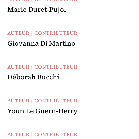
Marie Duret-Pujol
AUTEUR | CONTRIBUTEUR
Giovanna Di Martino
AUTEUR | CONTRIBUTEUR
Déborah Bucchi
AUTEUR | CONTRIBUTEUR
Youn Le Guern-Herry
AUTEUR | CONTRIBUTEUR