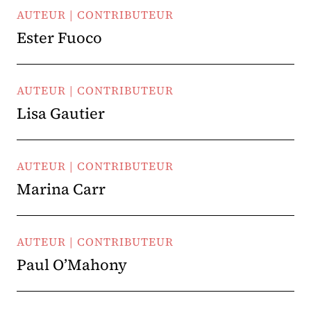
AUTEUR | CONTRIBUTEUR
Ester Fuoco
AUTEUR | CONTRIBUTEUR
Lisa Gautier
AUTEUR | CONTRIBUTEUR
Marina Carr
AUTEUR | CONTRIBUTEUR
Paul O’Mahony