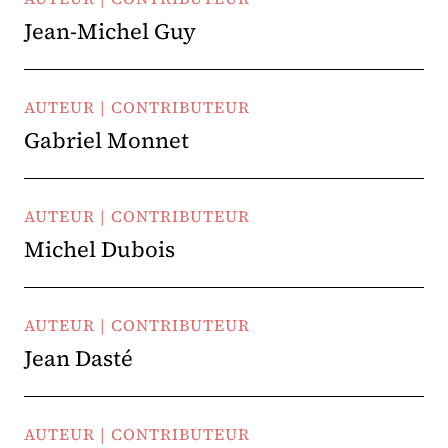
Jean-Michel Guy
AUTEUR | CONTRIBUTEUR
Gabriel Monnet
AUTEUR | CONTRIBUTEUR
Michel Dubois
AUTEUR | CONTRIBUTEUR
Jean Dasté
AUTEUR | CONTRIBUTEUR