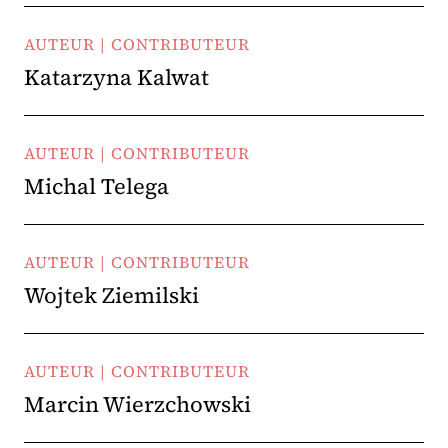
AUTEUR | CONTRIBUTEUR
Katarzyna Kalwat
AUTEUR | CONTRIBUTEUR
Michal Telega
AUTEUR | CONTRIBUTEUR
Wojtek Ziemilski
AUTEUR | CONTRIBUTEUR
Marcin Wierzchowski