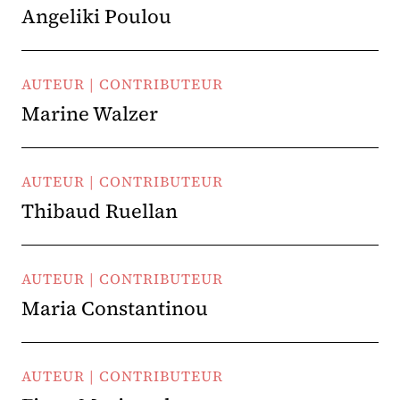
Angeliki Poulou
AUTEUR | CONTRIBUTEUR
Marine Walzer
AUTEUR | CONTRIBUTEUR
Thibaud Ruellan
AUTEUR | CONTRIBUTEUR
Maria Constantinou
AUTEUR | CONTRIBUTEUR