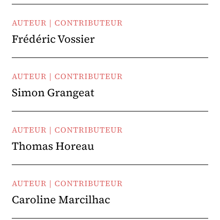
AUTEUR | CONTRIBUTEUR
Frédéric Vossier
AUTEUR | CONTRIBUTEUR
Simon Grangeat
AUTEUR | CONTRIBUTEUR
Thomas Horeau
AUTEUR | CONTRIBUTEUR
Caroline Marcilhac