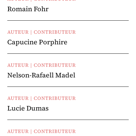
Romain Fohr
AUTEUR | CONTRIBUTEUR
Capucine Porphire
AUTEUR | CONTRIBUTEUR
Nelson-Rafaell Madel
AUTEUR | CONTRIBUTEUR
Lucie Dumas
AUTEUR | CONTRIBUTEUR