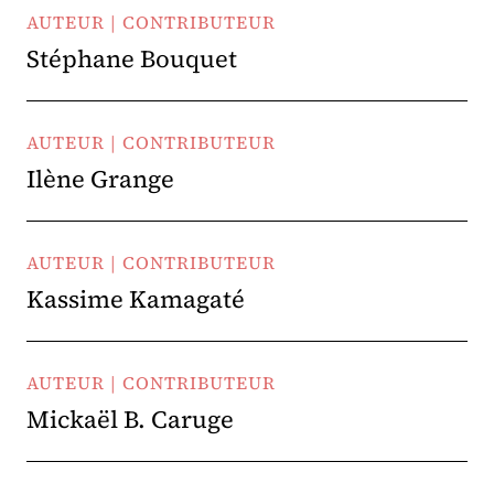
AUTEUR | CONTRIBUTEUR
Stéphane Bouquet
AUTEUR | CONTRIBUTEUR
Ilène Grange
AUTEUR | CONTRIBUTEUR
Kassime Kamagaté
AUTEUR | CONTRIBUTEUR
Mickaël B. Caruge