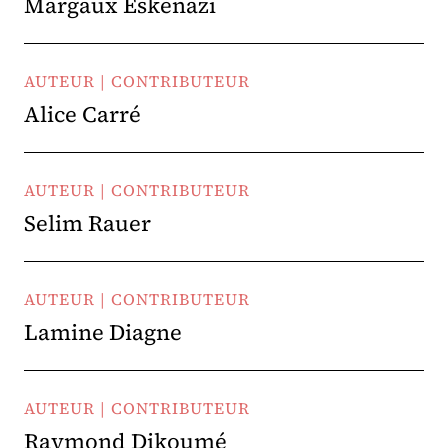
Margaux Eskenazi
AUTEUR | CONTRIBUTEUR
Alice Carré
AUTEUR | CONTRIBUTEUR
Selim Rauer
AUTEUR | CONTRIBUTEUR
Lamine Diagne
AUTEUR | CONTRIBUTEUR
Raymond Dikoumé