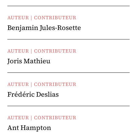
AUTEUR | CONTRIBUTEUR
Benjamin Jules-Rosette
AUTEUR | CONTRIBUTEUR
Joris Mathieu
AUTEUR | CONTRIBUTEUR
Frédéric Deslias
AUTEUR | CONTRIBUTEUR
Ant Hampton