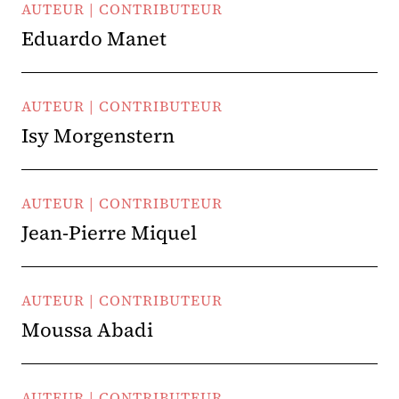
AUTEUR | CONTRIBUTEUR
Eduardo Manet
AUTEUR | CONTRIBUTEUR
Isy Morgenstern
AUTEUR | CONTRIBUTEUR
Jean-Pierre Miquel
AUTEUR | CONTRIBUTEUR
Moussa Abadi
AUTEUR | CONTRIBUTEUR