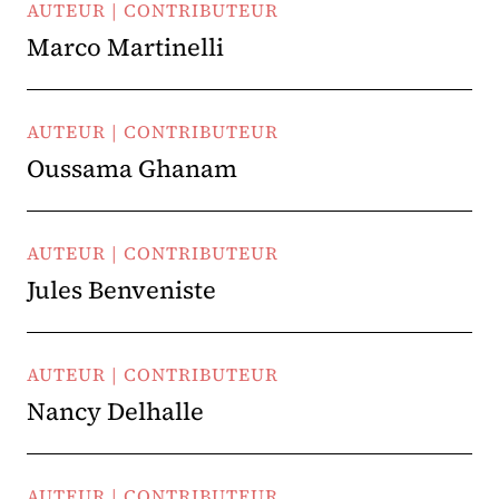
AUTEUR | CONTRIBUTEUR
Marco Martinelli
AUTEUR | CONTRIBUTEUR
Oussama Ghanam
AUTEUR | CONTRIBUTEUR
Jules Benveniste
AUTEUR | CONTRIBUTEUR
Nancy Delhalle
AUTEUR | CONTRIBUTEUR