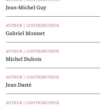
Jean-Michel Guy
AUTEUR | CONTRIBUTEUR
Gabriel Monnet
AUTEUR | CONTRIBUTEUR
Michel Dubois
AUTEUR | CONTRIBUTEUR
Jean Dasté
AUTEUR | CONTRIBUTEUR