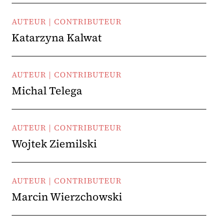
AUTEUR | CONTRIBUTEUR
Katarzyna Kalwat
AUTEUR | CONTRIBUTEUR
Michal Telega
AUTEUR | CONTRIBUTEUR
Wojtek Ziemilski
AUTEUR | CONTRIBUTEUR
Marcin Wierzchowski