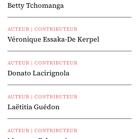
Betty Tchomanga
AUTEUR | CONTRIBUTEUR
Véronique Essaka-De Kerpel
AUTEUR | CONTRIBUTEUR
Donato Lacirignola
AUTEUR | CONTRIBUTEUR
Laëtitia Guédon
AUTEUR | CONTRIBUTEUR