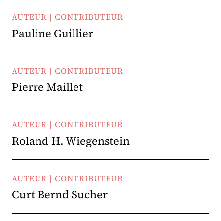
AUTEUR | CONTRIBUTEUR
Pauline Guillier
AUTEUR | CONTRIBUTEUR
Pierre Maillet
AUTEUR | CONTRIBUTEUR
Roland H. Wiegenstein
AUTEUR | CONTRIBUTEUR
Curt Bernd Sucher