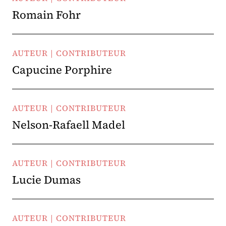
Romain Fohr
AUTEUR | CONTRIBUTEUR
Capucine Porphire
AUTEUR | CONTRIBUTEUR
Nelson-Rafaell Madel
AUTEUR | CONTRIBUTEUR
Lucie Dumas
AUTEUR | CONTRIBUTEUR