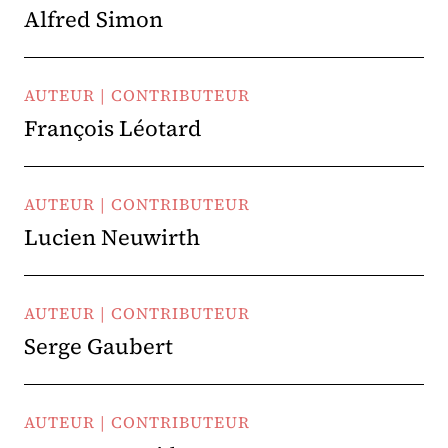
Alfred Simon
AUTEUR | CONTRIBUTEUR
François Léotard
AUTEUR | CONTRIBUTEUR
Lucien Neuwirth
AUTEUR | CONTRIBUTEUR
Serge Gaubert
AUTEUR | CONTRIBUTEUR