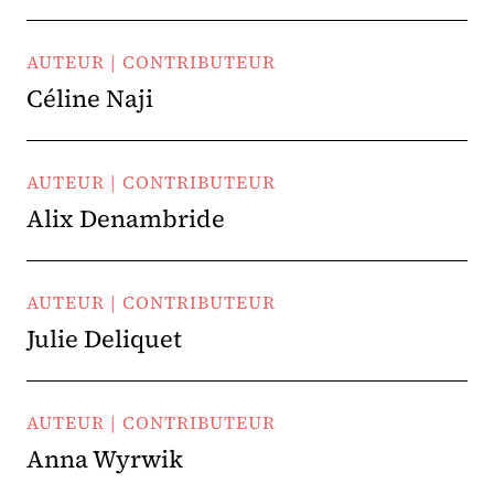
AUTEUR | CONTRIBUTEUR
Céline Naji
AUTEUR | CONTRIBUTEUR
Alix Denambride
AUTEUR | CONTRIBUTEUR
Julie Deliquet
AUTEUR | CONTRIBUTEUR
Anna Wyrwik