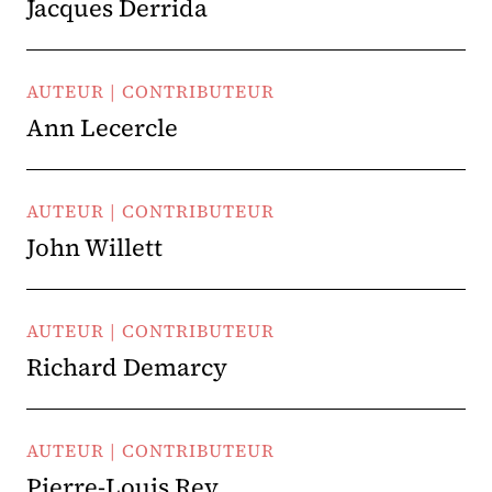
Jacques Derrida
AUTEUR | CONTRIBUTEUR
Ann Lecercle
AUTEUR | CONTRIBUTEUR
John Willett
AUTEUR | CONTRIBUTEUR
Richard Demarcy
AUTEUR | CONTRIBUTEUR
Pierre-Louis Rey