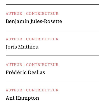
AUTEUR | CONTRIBUTEUR
Benjamin Jules-Rosette
AUTEUR | CONTRIBUTEUR
Joris Mathieu
AUTEUR | CONTRIBUTEUR
Frédéric Deslias
AUTEUR | CONTRIBUTEUR
Ant Hampton