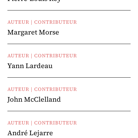
AUTEUR | CONTRIBUTEUR
Margaret Morse
AUTEUR | CONTRIBUTEUR
Yann Lardeau
AUTEUR | CONTRIBUTEUR
John McClelland
AUTEUR | CONTRIBUTEUR
André Lejarre