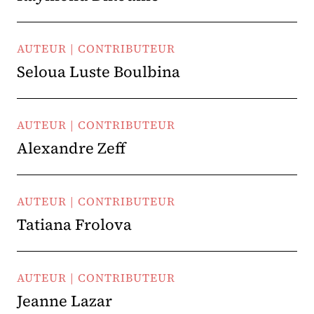
AUTEUR | CONTRIBUTEUR
Seloua Luste Boulbina
AUTEUR | CONTRIBUTEUR
Alexandre Zeff
AUTEUR | CONTRIBUTEUR
Tatiana Frolova
AUTEUR | CONTRIBUTEUR
Jeanne Lazar