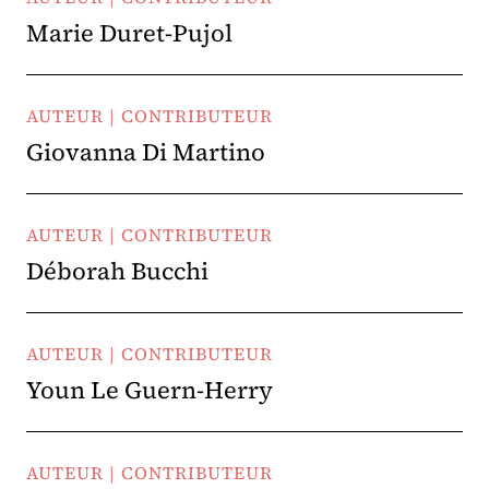
Marie Duret-Pujol
AUTEUR | CONTRIBUTEUR
Giovanna Di Martino
AUTEUR | CONTRIBUTEUR
Déborah Bucchi
AUTEUR | CONTRIBUTEUR
Youn Le Guern-Herry
AUTEUR | CONTRIBUTEUR