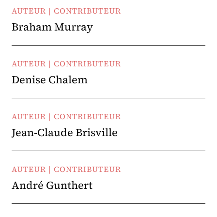
AUTEUR | CONTRIBUTEUR
Braham Murray
AUTEUR | CONTRIBUTEUR
Denise Chalem
AUTEUR | CONTRIBUTEUR
Jean-Claude Brisville
AUTEUR | CONTRIBUTEUR
André Gunthert