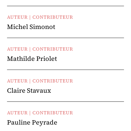
AUTEUR | CONTRIBUTEUR
Michel Simonot
AUTEUR | CONTRIBUTEUR
Mathilde Priolet
AUTEUR | CONTRIBUTEUR
Claire Stavaux
AUTEUR | CONTRIBUTEUR
Pauline Peyrade