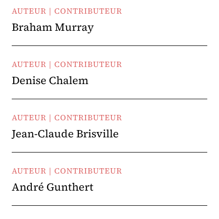
AUTEUR | CONTRIBUTEUR
Braham Murray
AUTEUR | CONTRIBUTEUR
Denise Chalem
AUTEUR | CONTRIBUTEUR
Jean-Claude Brisville
AUTEUR | CONTRIBUTEUR
André Gunthert