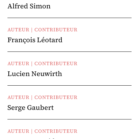
Alfred Simon
AUTEUR | CONTRIBUTEUR
François Léotard
AUTEUR | CONTRIBUTEUR
Lucien Neuwirth
AUTEUR | CONTRIBUTEUR
Serge Gaubert
AUTEUR | CONTRIBUTEUR