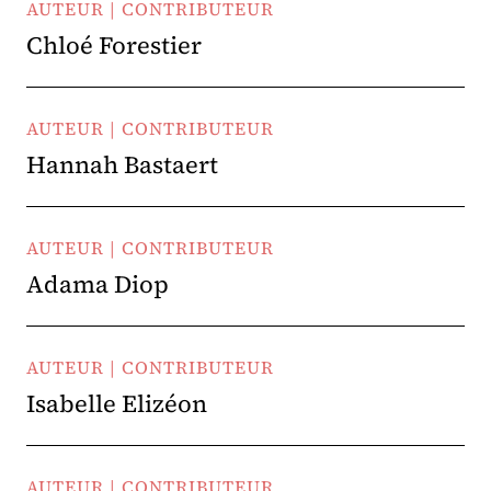
AUTEUR | CONTRIBUTEUR
Chloé Forestier
AUTEUR | CONTRIBUTEUR
Hannah Bastaert
AUTEUR | CONTRIBUTEUR
Adama Diop
AUTEUR | CONTRIBUTEUR
Isabelle Elizéon
AUTEUR | CONTRIBUTEUR