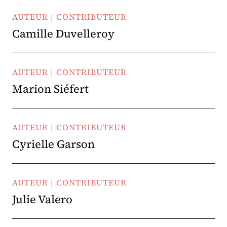
AUTEUR | CONTRIBUTEUR
Camille Duvelleroy
AUTEUR | CONTRIBUTEUR
Marion Siéfert
AUTEUR | CONTRIBUTEUR
Cyrielle Garson
AUTEUR | CONTRIBUTEUR
Julie Valero