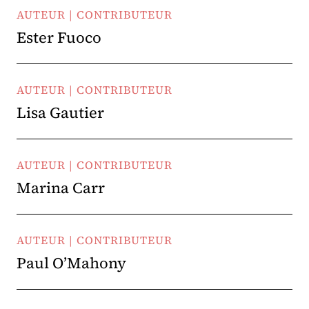
AUTEUR | CONTRIBUTEUR
Ester Fuoco
AUTEUR | CONTRIBUTEUR
Lisa Gautier
AUTEUR | CONTRIBUTEUR
Marina Carr
AUTEUR | CONTRIBUTEUR
Paul O’Mahony