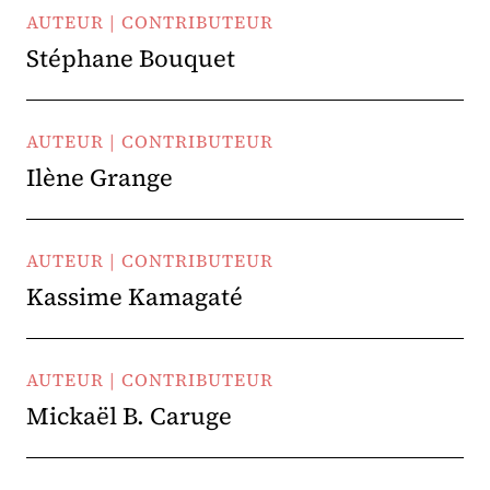
AUTEUR | CONTRIBUTEUR
Stéphane Bouquet
AUTEUR | CONTRIBUTEUR
Ilène Grange
AUTEUR | CONTRIBUTEUR
Kassime Kamagaté
AUTEUR | CONTRIBUTEUR
Mickaël B. Caruge