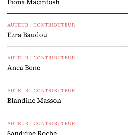
Fiona Macintosh
AUTEUR | CONTRIBUTEUR
Ezra Baudou
AUTEUR | CONTRIBUTEUR
Anca Bene
AUTEUR | CONTRIBUTEUR
Blandine Masson
AUTEUR | CONTRIBUTEUR
Sandrine Roche