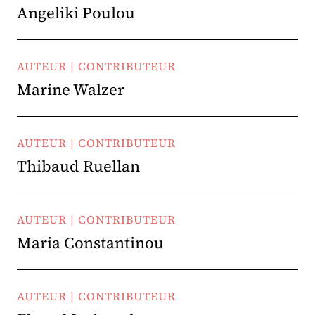
Angeliki Poulou
AUTEUR | CONTRIBUTEUR
Marine Walzer
AUTEUR | CONTRIBUTEUR
Thibaud Ruellan
AUTEUR | CONTRIBUTEUR
Maria Constantinou
AUTEUR | CONTRIBUTEUR