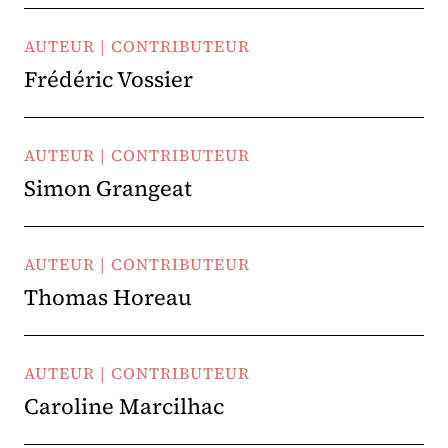
AUTEUR | CONTRIBUTEUR
Frédéric Vossier
AUTEUR | CONTRIBUTEUR
Simon Grangeat
AUTEUR | CONTRIBUTEUR
Thomas Horeau
AUTEUR | CONTRIBUTEUR
Caroline Marcilhac