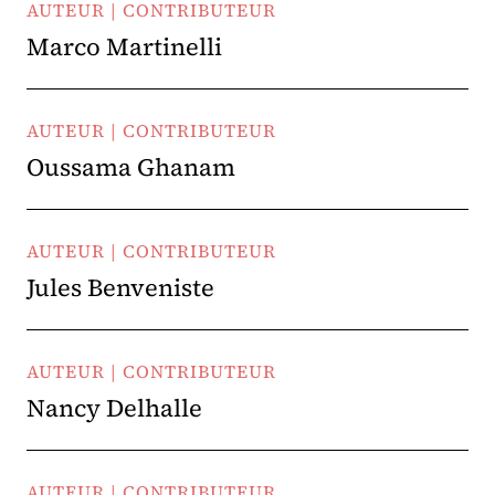
AUTEUR | CONTRIBUTEUR
Marco Martinelli
AUTEUR | CONTRIBUTEUR
Oussama Ghanam
AUTEUR | CONTRIBUTEUR
Jules Benveniste
AUTEUR | CONTRIBUTEUR
Nancy Delhalle
AUTEUR | CONTRIBUTEUR