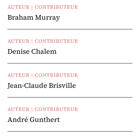
AUTEUR | CONTRIBUTEUR
Braham Murray
AUTEUR | CONTRIBUTEUR
Denise Chalem
AUTEUR | CONTRIBUTEUR
Jean-Claude Brisville
AUTEUR | CONTRIBUTEUR
André Gunthert