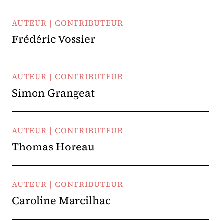
AUTEUR | CONTRIBUTEUR
Frédéric Vossier
AUTEUR | CONTRIBUTEUR
Simon Grangeat
AUTEUR | CONTRIBUTEUR
Thomas Horeau
AUTEUR | CONTRIBUTEUR
Caroline Marcilhac