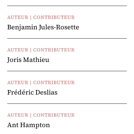
AUTEUR | CONTRIBUTEUR
Benjamin Jules-Rosette
AUTEUR | CONTRIBUTEUR
Joris Mathieu
AUTEUR | CONTRIBUTEUR
Frédéric Deslias
AUTEUR | CONTRIBUTEUR
Ant Hampton