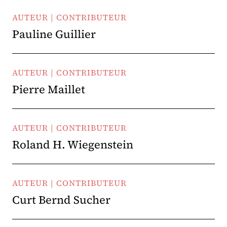
AUTEUR | CONTRIBUTEUR
Pauline Guillier
AUTEUR | CONTRIBUTEUR
Pierre Maillet
AUTEUR | CONTRIBUTEUR
Roland H. Wiegenstein
AUTEUR | CONTRIBUTEUR
Curt Bernd Sucher