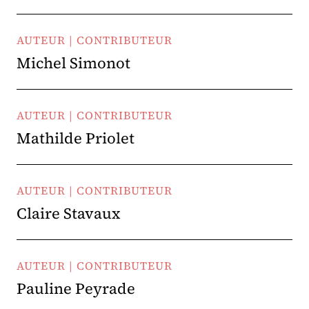
AUTEUR | CONTRIBUTEUR
Michel Simonot
AUTEUR | CONTRIBUTEUR
Mathilde Priolet
AUTEUR | CONTRIBUTEUR
Claire Stavaux
AUTEUR | CONTRIBUTEUR
Pauline Peyrade