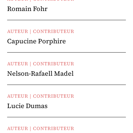
Romain Fohr
AUTEUR | CONTRIBUTEUR
Capucine Porphire
AUTEUR | CONTRIBUTEUR
Nelson-Rafaell Madel
AUTEUR | CONTRIBUTEUR
Lucie Dumas
AUTEUR | CONTRIBUTEUR