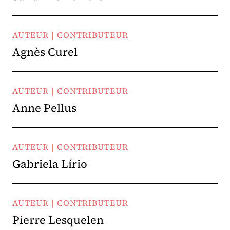
AUTEUR | CONTRIBUTEUR
Agnès Curel
AUTEUR | CONTRIBUTEUR
Anne Pellus
AUTEUR | CONTRIBUTEUR
Gabriela Lírio
AUTEUR | CONTRIBUTEUR
Pierre Lesquelen