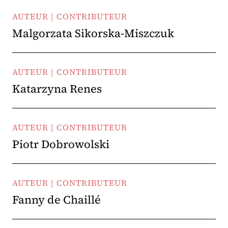
AUTEUR | CONTRIBUTEUR
Malgorzata Sikorska-Miszczuk
AUTEUR | CONTRIBUTEUR
Katarzyna Renes
AUTEUR | CONTRIBUTEUR
Piotr Dobrowolski
AUTEUR | CONTRIBUTEUR
Fanny de Chaillé