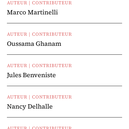
AUTEUR | CONTRIBUTEUR
Marco Martinelli
AUTEUR | CONTRIBUTEUR
Oussama Ghanam
AUTEUR | CONTRIBUTEUR
Jules Benveniste
AUTEUR | CONTRIBUTEUR
Nancy Delhalle
AUTEUR | CONTRIBUTEUR