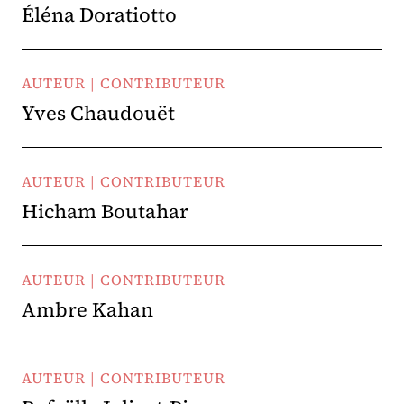
Éléna Doratiotto
AUTEUR | CONTRIBUTEUR
Yves Chaudouët
AUTEUR | CONTRIBUTEUR
Hicham Boutahar
AUTEUR | CONTRIBUTEUR
Ambre Kahan
AUTEUR | CONTRIBUTEUR