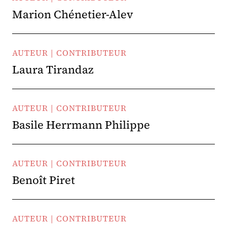
Marion Chénetier-Alev
AUTEUR | CONTRIBUTEUR
Laura Tirandaz
AUTEUR | CONTRIBUTEUR
Basile Herrmann Philippe
AUTEUR | CONTRIBUTEUR
Benoît Piret
AUTEUR | CONTRIBUTEUR