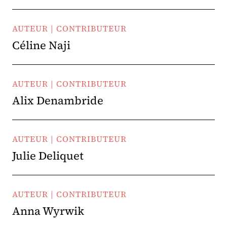
AUTEUR | CONTRIBUTEUR
Céline Naji
AUTEUR | CONTRIBUTEUR
Alix Denambride
AUTEUR | CONTRIBUTEUR
Julie Deliquet
AUTEUR | CONTRIBUTEUR
Anna Wyrwik