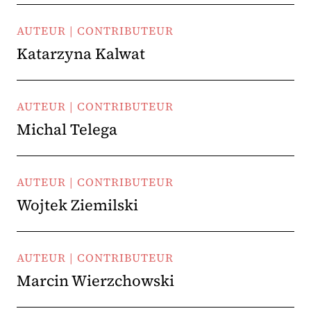
AUTEUR | CONTRIBUTEUR
Katarzyna Kalwat
AUTEUR | CONTRIBUTEUR
Michal Telega
AUTEUR | CONTRIBUTEUR
Wojtek Ziemilski
AUTEUR | CONTRIBUTEUR
Marcin Wierzchowski