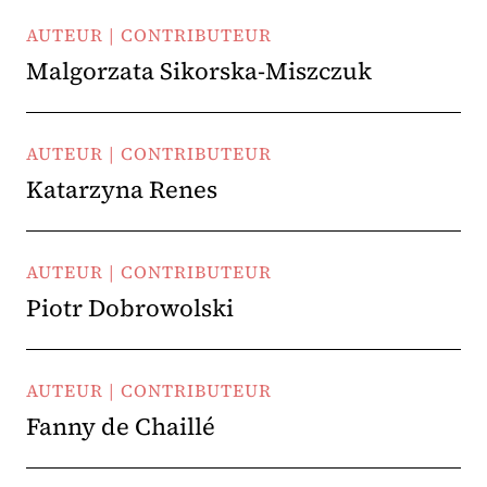
AUTEUR | CONTRIBUTEUR
Malgorzata Sikorska-Miszczuk
AUTEUR | CONTRIBUTEUR
Katarzyna Renes
AUTEUR | CONTRIBUTEUR
Piotr Dobrowolski
AUTEUR | CONTRIBUTEUR
Fanny de Chaillé