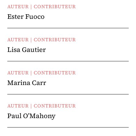
AUTEUR | CONTRIBUTEUR
Ester Fuoco
AUTEUR | CONTRIBUTEUR
Lisa Gautier
AUTEUR | CONTRIBUTEUR
Marina Carr
AUTEUR | CONTRIBUTEUR
Paul O’Mahony