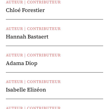
AUTEUR | CONTRIBUTEUR
Chloé Forestier
AUTEUR | CONTRIBUTEUR
Hannah Bastaert
AUTEUR | CONTRIBUTEUR
Adama Diop
AUTEUR | CONTRIBUTEUR
Isabelle Elizéon
AUTEUR | CONTRIBUTEUR