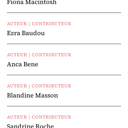
Fiona Macintosh
AUTEUR | CONTRIBUTEUR
Ezra Baudou
AUTEUR | CONTRIBUTEUR
Anca Bene
AUTEUR | CONTRIBUTEUR
Blandine Masson
AUTEUR | CONTRIBUTEUR
Sandrine Roche