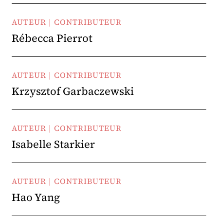
AUTEUR | CONTRIBUTEUR
Rébecca Pierrot
AUTEUR | CONTRIBUTEUR
Krzysztof Garbaczewski
AUTEUR | CONTRIBUTEUR
Isabelle Starkier
AUTEUR | CONTRIBUTEUR
Hao Yang