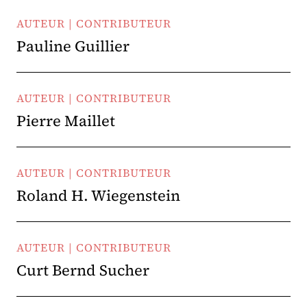
AUTEUR | CONTRIBUTEUR
Pauline Guillier
AUTEUR | CONTRIBUTEUR
Pierre Maillet
AUTEUR | CONTRIBUTEUR
Roland H. Wiegenstein
AUTEUR | CONTRIBUTEUR
Curt Bernd Sucher