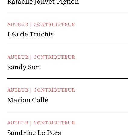
Rafaëlle Jolivet-Pignon
AUTEUR | CONTRIBUTEUR
Léa de Truchis
AUTEUR | CONTRIBUTEUR
Sandy Sun
AUTEUR | CONTRIBUTEUR
Marion Collé
AUTEUR | CONTRIBUTEUR
Sandrine Le Pors