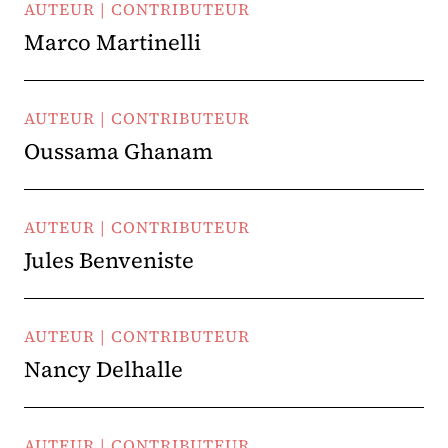
AUTEUR | CONTRIBUTEUR
Marco Martinelli
AUTEUR | CONTRIBUTEUR
Oussama Ghanam
AUTEUR | CONTRIBUTEUR
Jules Benveniste
AUTEUR | CONTRIBUTEUR
Nancy Delhalle
AUTEUR | CONTRIBUTEUR