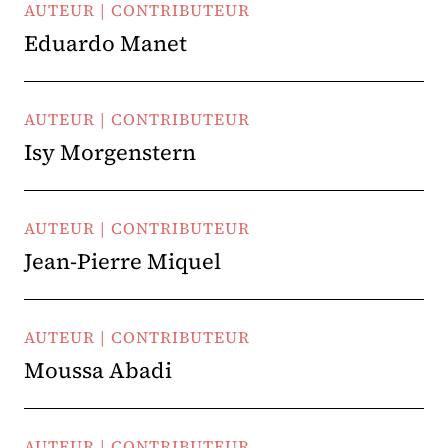
AUTEUR | CONTRIBUTEUR
Eduardo Manet
AUTEUR | CONTRIBUTEUR
Isy Morgenstern
AUTEUR | CONTRIBUTEUR
Jean-Pierre Miquel
AUTEUR | CONTRIBUTEUR
Moussa Abadi
AUTEUR | CONTRIBUTEUR