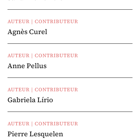
AUTEUR | CONTRIBUTEUR
Agnès Curel
AUTEUR | CONTRIBUTEUR
Anne Pellus
AUTEUR | CONTRIBUTEUR
Gabriela Lírio
AUTEUR | CONTRIBUTEUR
Pierre Lesquelen