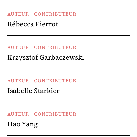
AUTEUR | CONTRIBUTEUR
Rébecca Pierrot
AUTEUR | CONTRIBUTEUR
Krzysztof Garbaczewski
AUTEUR | CONTRIBUTEUR
Isabelle Starkier
AUTEUR | CONTRIBUTEUR
Hao Yang