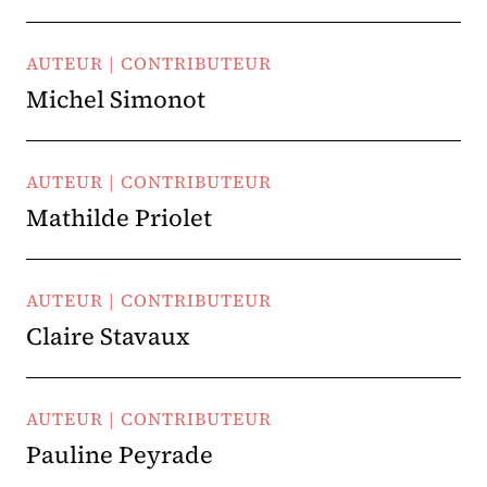
AUTEUR | CONTRIBUTEUR
Michel Simonot
AUTEUR | CONTRIBUTEUR
Mathilde Priolet
AUTEUR | CONTRIBUTEUR
Claire Stavaux
AUTEUR | CONTRIBUTEUR
Pauline Peyrade