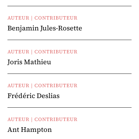
AUTEUR | CONTRIBUTEUR
Benjamin Jules-Rosette
AUTEUR | CONTRIBUTEUR
Joris Mathieu
AUTEUR | CONTRIBUTEUR
Frédéric Deslias
AUTEUR | CONTRIBUTEUR
Ant Hampton