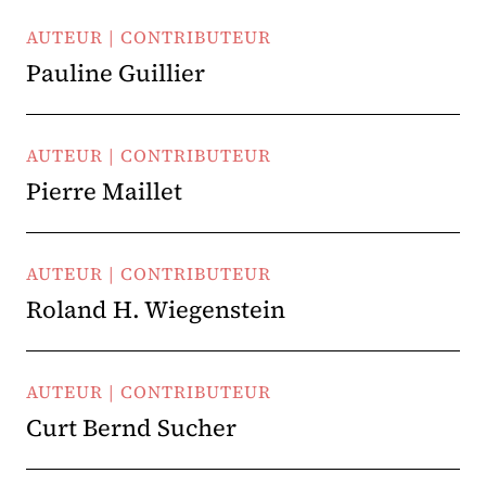
AUTEUR | CONTRIBUTEUR
Pauline Guillier
AUTEUR | CONTRIBUTEUR
Pierre Maillet
AUTEUR | CONTRIBUTEUR
Roland H. Wiegenstein
AUTEUR | CONTRIBUTEUR
Curt Bernd Sucher