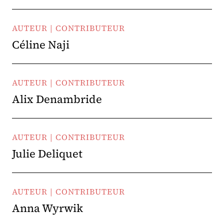
AUTEUR | CONTRIBUTEUR
Céline Naji
AUTEUR | CONTRIBUTEUR
Alix Denambride
AUTEUR | CONTRIBUTEUR
Julie Deliquet
AUTEUR | CONTRIBUTEUR
Anna Wyrwik