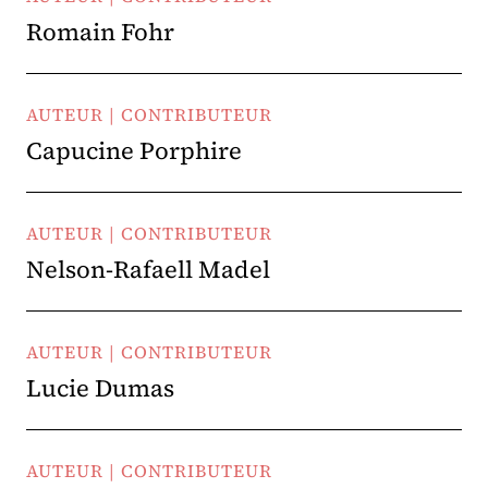
Romain Fohr
AUTEUR | CONTRIBUTEUR
Capucine Porphire
AUTEUR | CONTRIBUTEUR
Nelson-Rafaell Madel
AUTEUR | CONTRIBUTEUR
Lucie Dumas
AUTEUR | CONTRIBUTEUR