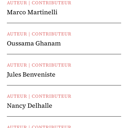
AUTEUR | CONTRIBUTEUR
Marco Martinelli
AUTEUR | CONTRIBUTEUR
Oussama Ghanam
AUTEUR | CONTRIBUTEUR
Jules Benveniste
AUTEUR | CONTRIBUTEUR
Nancy Delhalle
AUTEUR | CONTRIBUTEUR