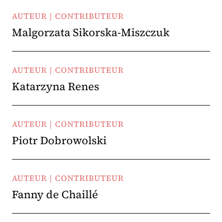
AUTEUR | CONTRIBUTEUR
Malgorzata Sikorska-Miszczuk
AUTEUR | CONTRIBUTEUR
Katarzyna Renes
AUTEUR | CONTRIBUTEUR
Piotr Dobrowolski
AUTEUR | CONTRIBUTEUR
Fanny de Chaillé