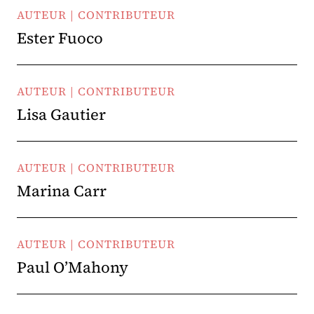
AUTEUR | CONTRIBUTEUR
Ester Fuoco
AUTEUR | CONTRIBUTEUR
Lisa Gautier
AUTEUR | CONTRIBUTEUR
Marina Carr
AUTEUR | CONTRIBUTEUR
Paul O’Mahony