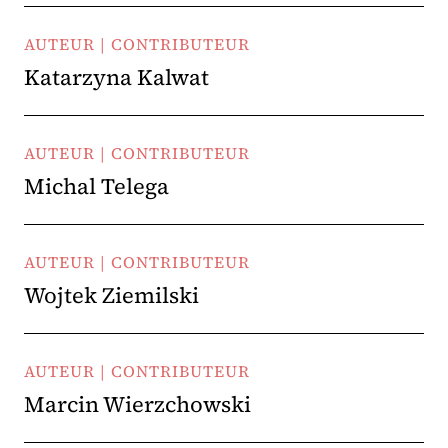
AUTEUR | CONTRIBUTEUR
Katarzyna Kalwat
AUTEUR | CONTRIBUTEUR
Michal Telega
AUTEUR | CONTRIBUTEUR
Wojtek Ziemilski
AUTEUR | CONTRIBUTEUR
Marcin Wierzchowski