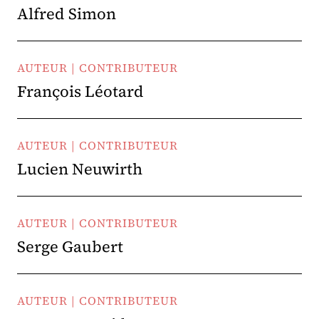
Alfred Simon
AUTEUR | CONTRIBUTEUR
François Léotard
AUTEUR | CONTRIBUTEUR
Lucien Neuwirth
AUTEUR | CONTRIBUTEUR
Serge Gaubert
AUTEUR | CONTRIBUTEUR