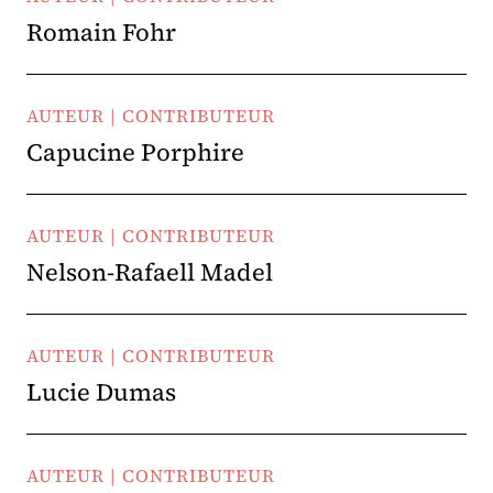
Romain Fohr
AUTEUR | CONTRIBUTEUR
Capucine Porphire
AUTEUR | CONTRIBUTEUR
Nelson-Rafaell Madel
AUTEUR | CONTRIBUTEUR
Lucie Dumas
AUTEUR | CONTRIBUTEUR