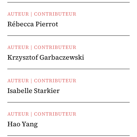
AUTEUR | CONTRIBUTEUR
Rébecca Pierrot
AUTEUR | CONTRIBUTEUR
Krzysztof Garbaczewski
AUTEUR | CONTRIBUTEUR
Isabelle Starkier
AUTEUR | CONTRIBUTEUR
Hao Yang