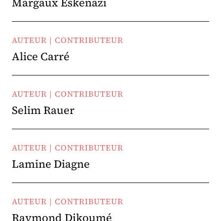
Margaux Eskenazi
AUTEUR | CONTRIBUTEUR
Alice Carré
AUTEUR | CONTRIBUTEUR
Selim Rauer
AUTEUR | CONTRIBUTEUR
Lamine Diagne
AUTEUR | CONTRIBUTEUR
Raymond Dikoumé