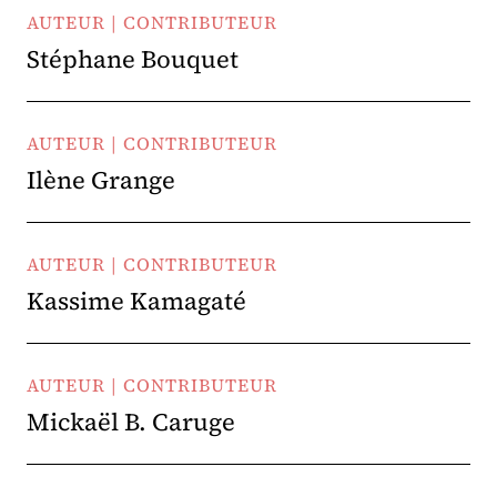
AUTEUR | CONTRIBUTEUR
Stéphane Bouquet
AUTEUR | CONTRIBUTEUR
Ilène Grange
AUTEUR | CONTRIBUTEUR
Kassime Kamagaté
AUTEUR | CONTRIBUTEUR
Mickaël B. Caruge