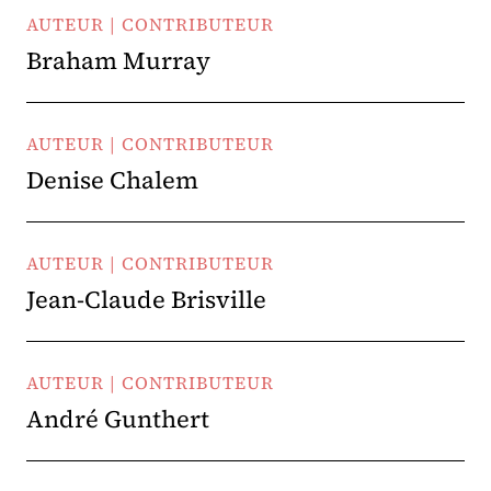
AUTEUR | CONTRIBUTEUR
Braham Murray
AUTEUR | CONTRIBUTEUR
Denise Chalem
AUTEUR | CONTRIBUTEUR
Jean-Claude Brisville
AUTEUR | CONTRIBUTEUR
André Gunthert