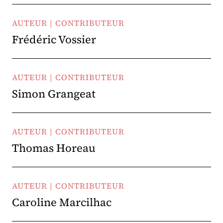
AUTEUR | CONTRIBUTEUR
Frédéric Vossier
AUTEUR | CONTRIBUTEUR
Simon Grangeat
AUTEUR | CONTRIBUTEUR
Thomas Horeau
AUTEUR | CONTRIBUTEUR
Caroline Marcilhac