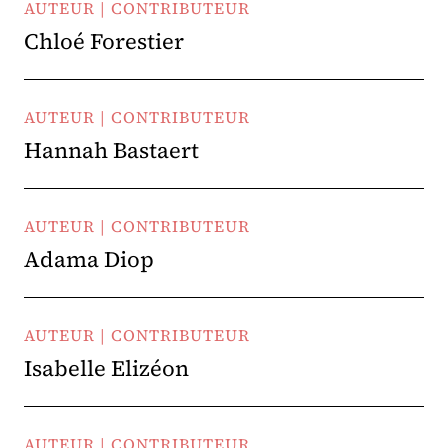
AUTEUR | CONTRIBUTEUR
Chloé Forestier
AUTEUR | CONTRIBUTEUR
Hannah Bastaert
AUTEUR | CONTRIBUTEUR
Adama Diop
AUTEUR | CONTRIBUTEUR
Isabelle Elizéon
AUTEUR | CONTRIBUTEUR