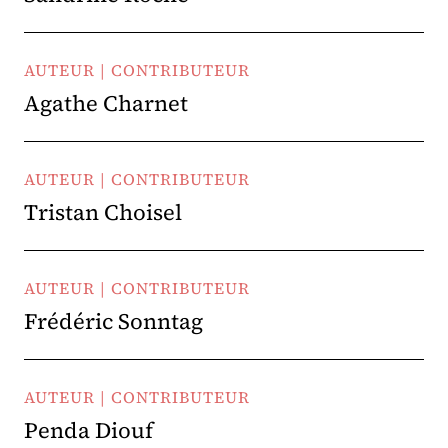
AUTEUR | CONTRIBUTEUR
Agathe Charnet
AUTEUR | CONTRIBUTEUR
Tristan Choisel
AUTEUR | CONTRIBUTEUR
Frédéric Sonntag
AUTEUR | CONTRIBUTEUR
Penda Diouf