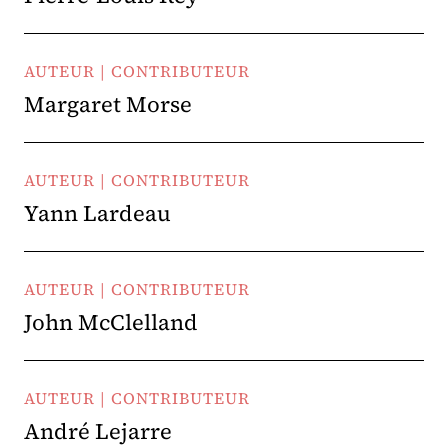
AUTEUR | CONTRIBUTEUR
Margaret Morse
AUTEUR | CONTRIBUTEUR
Yann Lardeau
AUTEUR | CONTRIBUTEUR
John McClelland
AUTEUR | CONTRIBUTEUR
André Lejarre