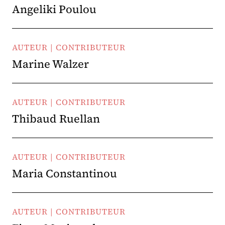
Angeliki Poulou
AUTEUR | CONTRIBUTEUR
Marine Walzer
AUTEUR | CONTRIBUTEUR
Thibaud Ruellan
AUTEUR | CONTRIBUTEUR
Maria Constantinou
AUTEUR | CONTRIBUTEUR