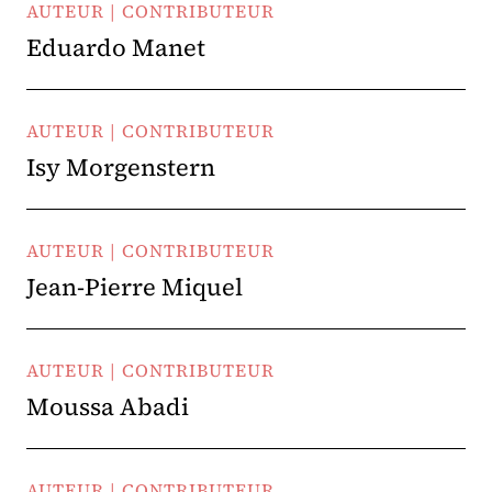
AUTEUR | CONTRIBUTEUR
Eduardo Manet
AUTEUR | CONTRIBUTEUR
Isy Morgenstern
AUTEUR | CONTRIBUTEUR
Jean-Pierre Miquel
AUTEUR | CONTRIBUTEUR
Moussa Abadi
AUTEUR | CONTRIBUTEUR