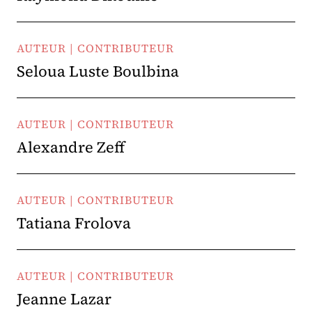
AUTEUR | CONTRIBUTEUR
Seloua Luste Boulbina
AUTEUR | CONTRIBUTEUR
Alexandre Zeff
AUTEUR | CONTRIBUTEUR
Tatiana Frolova
AUTEUR | CONTRIBUTEUR
Jeanne Lazar