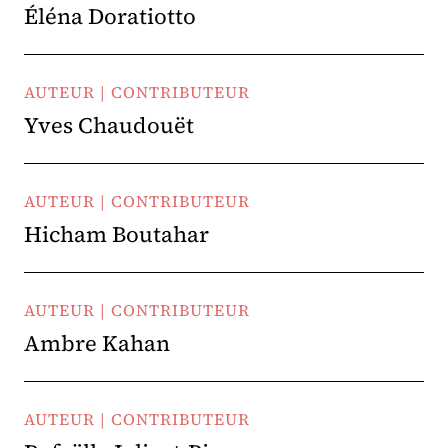
Éléna Doratiotto
AUTEUR | CONTRIBUTEUR
Yves Chaudouët
AUTEUR | CONTRIBUTEUR
Hicham Boutahar
AUTEUR | CONTRIBUTEUR
Ambre Kahan
AUTEUR | CONTRIBUTEUR