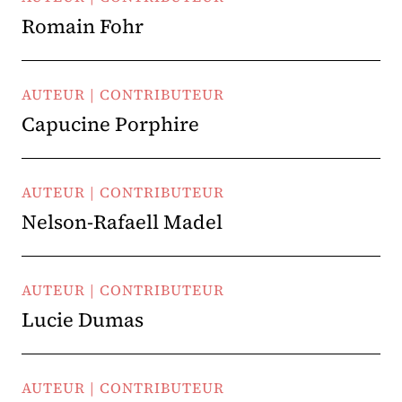
Romain Fohr
AUTEUR | CONTRIBUTEUR
Capucine Porphire
AUTEUR | CONTRIBUTEUR
Nelson-Rafaell Madel
AUTEUR | CONTRIBUTEUR
Lucie Dumas
AUTEUR | CONTRIBUTEUR