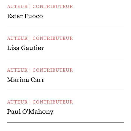
AUTEUR | CONTRIBUTEUR
Ester Fuoco
AUTEUR | CONTRIBUTEUR
Lisa Gautier
AUTEUR | CONTRIBUTEUR
Marina Carr
AUTEUR | CONTRIBUTEUR
Paul O’Mahony