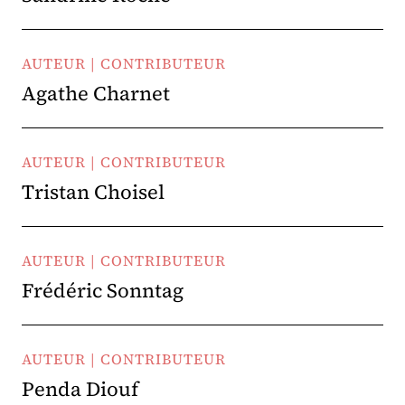
AUTEUR | CONTRIBUTEUR
Agathe Charnet
AUTEUR | CONTRIBUTEUR
Tristan Choisel
AUTEUR | CONTRIBUTEUR
Frédéric Sonntag
AUTEUR | CONTRIBUTEUR
Penda Diouf