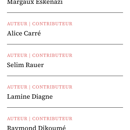
Margaux Eskenazi
AUTEUR | CONTRIBUTEUR
Alice Carré
AUTEUR | CONTRIBUTEUR
Selim Rauer
AUTEUR | CONTRIBUTEUR
Lamine Diagne
AUTEUR | CONTRIBUTEUR
Raymond Dikoumé