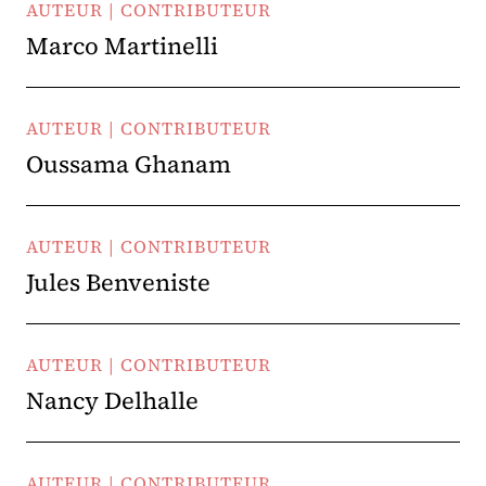
AUTEUR | CONTRIBUTEUR
Marco Martinelli
AUTEUR | CONTRIBUTEUR
Oussama Ghanam
AUTEUR | CONTRIBUTEUR
Jules Benveniste
AUTEUR | CONTRIBUTEUR
Nancy Delhalle
AUTEUR | CONTRIBUTEUR