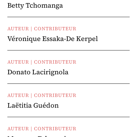
Betty Tchomanga
AUTEUR | CONTRIBUTEUR
Véronique Essaka-De Kerpel
AUTEUR | CONTRIBUTEUR
Donato Lacirignola
AUTEUR | CONTRIBUTEUR
Laëtitia Guédon
AUTEUR | CONTRIBUTEUR