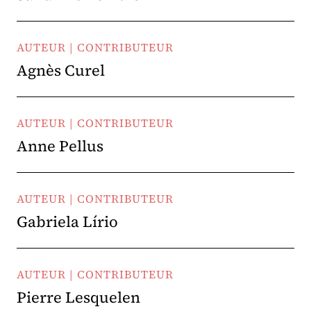
AUTEUR | CONTRIBUTEUR
Agnès Curel
AUTEUR | CONTRIBUTEUR
Anne Pellus
AUTEUR | CONTRIBUTEUR
Gabriela Lírio
AUTEUR | CONTRIBUTEUR
Pierre Lesquelen