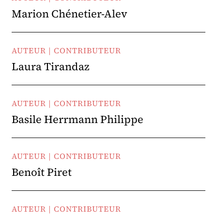
Marion Chénetier-Alev
AUTEUR | CONTRIBUTEUR
Laura Tirandaz
AUTEUR | CONTRIBUTEUR
Basile Herrmann Philippe
AUTEUR | CONTRIBUTEUR
Benoît Piret
AUTEUR | CONTRIBUTEUR