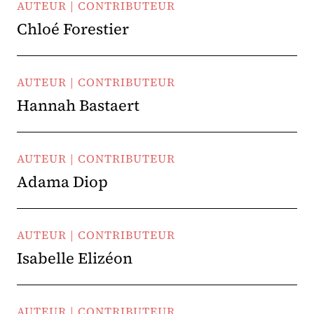
AUTEUR | CONTRIBUTEUR
Chloé Forestier
AUTEUR | CONTRIBUTEUR
Hannah Bastaert
AUTEUR | CONTRIBUTEUR
Adama Diop
AUTEUR | CONTRIBUTEUR
Isabelle Elizéon
AUTEUR | CONTRIBUTEUR