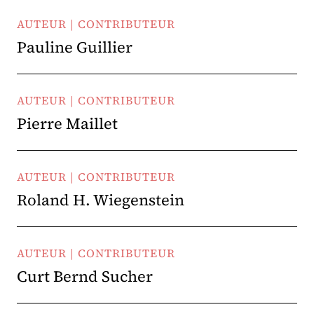
AUTEUR | CONTRIBUTEUR
Pauline Guillier
AUTEUR | CONTRIBUTEUR
Pierre Maillet
AUTEUR | CONTRIBUTEUR
Roland H. Wiegenstein
AUTEUR | CONTRIBUTEUR
Curt Bernd Sucher