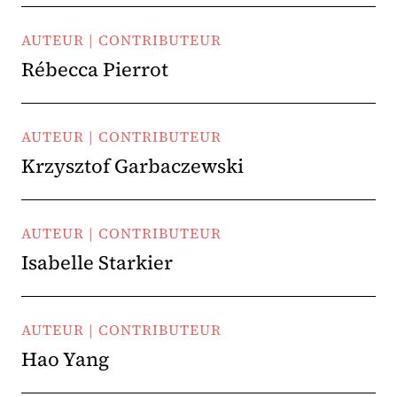
AUTEUR | CONTRIBUTEUR
Rébecca Pierrot
AUTEUR | CONTRIBUTEUR
Krzysztof Garbaczewski
AUTEUR | CONTRIBUTEUR
Isabelle Starkier
AUTEUR | CONTRIBUTEUR
Hao Yang