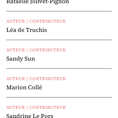
Rafaëlle Jolivet-Pignon
AUTEUR | CONTRIBUTEUR
Léa de Truchis
AUTEUR | CONTRIBUTEUR
Sandy Sun
AUTEUR | CONTRIBUTEUR
Marion Collé
AUTEUR | CONTRIBUTEUR
Sandrine Le Pors