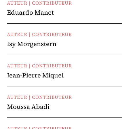
AUTEUR | CONTRIBUTEUR
Eduardo Manet
AUTEUR | CONTRIBUTEUR
Isy Morgenstern
AUTEUR | CONTRIBUTEUR
Jean-Pierre Miquel
AUTEUR | CONTRIBUTEUR
Moussa Abadi
AUTEUR | CONTRIBUTEUR