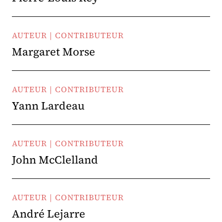
AUTEUR | CONTRIBUTEUR
Margaret Morse
AUTEUR | CONTRIBUTEUR
Yann Lardeau
AUTEUR | CONTRIBUTEUR
John McClelland
AUTEUR | CONTRIBUTEUR
André Lejarre