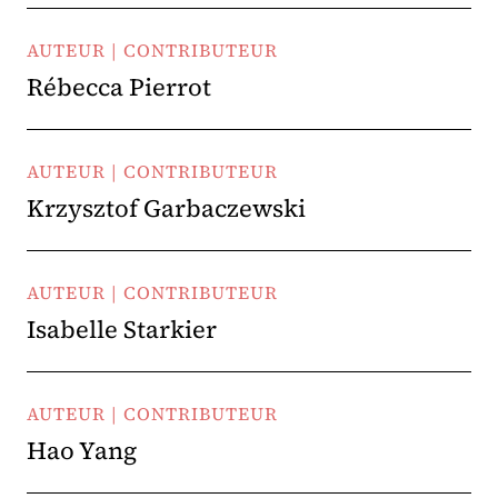
AUTEUR | CONTRIBUTEUR
Rébecca Pierrot
AUTEUR | CONTRIBUTEUR
Krzysztof Garbaczewski
AUTEUR | CONTRIBUTEUR
Isabelle Starkier
AUTEUR | CONTRIBUTEUR
Hao Yang