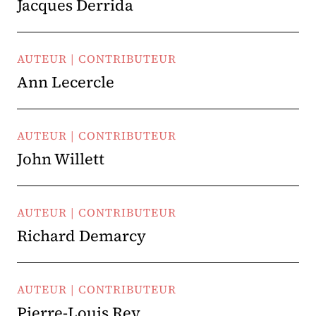
Jacques Derrida
AUTEUR | CONTRIBUTEUR
Ann Lecercle
AUTEUR | CONTRIBUTEUR
John Willett
AUTEUR | CONTRIBUTEUR
Richard Demarcy
AUTEUR | CONTRIBUTEUR
Pierre-Louis Rey