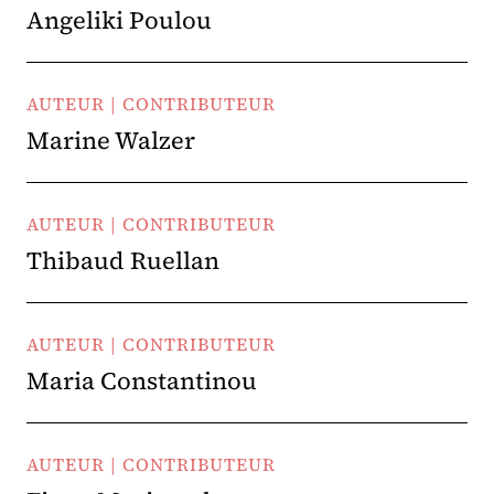
Angeliki Poulou
AUTEUR | CONTRIBUTEUR
Marine Walzer
AUTEUR | CONTRIBUTEUR
Thibaud Ruellan
AUTEUR | CONTRIBUTEUR
Maria Constantinou
AUTEUR | CONTRIBUTEUR