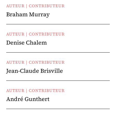
AUTEUR | CONTRIBUTEUR
Braham Murray
AUTEUR | CONTRIBUTEUR
Denise Chalem
AUTEUR | CONTRIBUTEUR
Jean-Claude Brisville
AUTEUR | CONTRIBUTEUR
André Gunthert