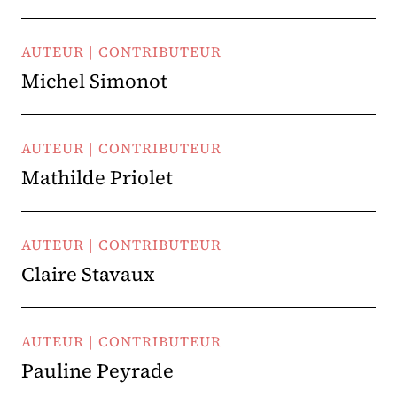
AUTEUR | CONTRIBUTEUR
Michel Simonot
AUTEUR | CONTRIBUTEUR
Mathilde Priolet
AUTEUR | CONTRIBUTEUR
Claire Stavaux
AUTEUR | CONTRIBUTEUR
Pauline Peyrade