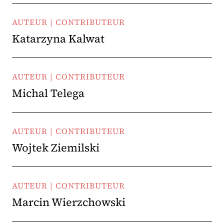
AUTEUR | CONTRIBUTEUR
Katarzyna Kalwat
AUTEUR | CONTRIBUTEUR
Michal Telega
AUTEUR | CONTRIBUTEUR
Wojtek Ziemilski
AUTEUR | CONTRIBUTEUR
Marcin Wierzchowski