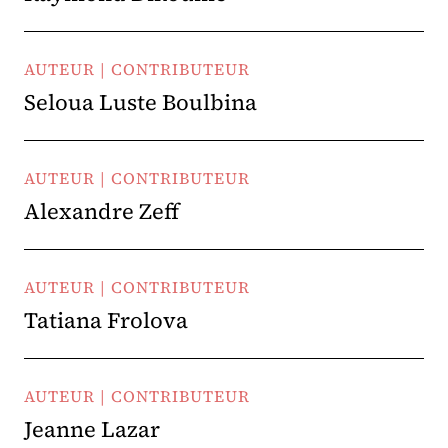
AUTEUR | CONTRIBUTEUR
Seloua Luste Boulbina
AUTEUR | CONTRIBUTEUR
Alexandre Zeff
AUTEUR | CONTRIBUTEUR
Tatiana Frolova
AUTEUR | CONTRIBUTEUR
Jeanne Lazar