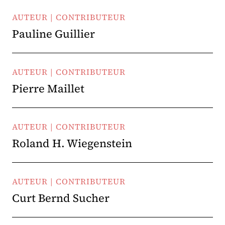
AUTEUR | CONTRIBUTEUR
Pauline Guillier
AUTEUR | CONTRIBUTEUR
Pierre Maillet
AUTEUR | CONTRIBUTEUR
Roland H. Wiegenstein
AUTEUR | CONTRIBUTEUR
Curt Bernd Sucher