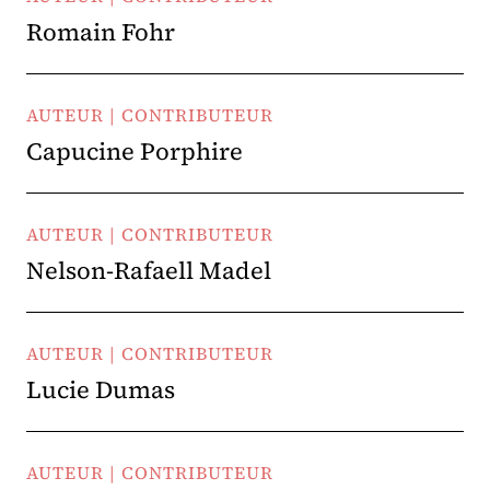
Romain Fohr
AUTEUR | CONTRIBUTEUR
Capucine Porphire
AUTEUR | CONTRIBUTEUR
Nelson-Rafaell Madel
AUTEUR | CONTRIBUTEUR
Lucie Dumas
AUTEUR | CONTRIBUTEUR