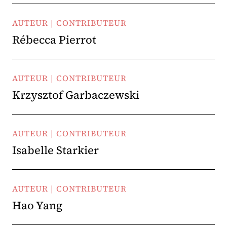
AUTEUR | CONTRIBUTEUR
Rébecca Pierrot
AUTEUR | CONTRIBUTEUR
Krzysztof Garbaczewski
AUTEUR | CONTRIBUTEUR
Isabelle Starkier
AUTEUR | CONTRIBUTEUR
Hao Yang