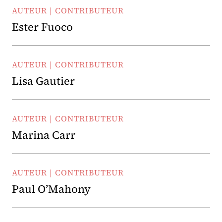
AUTEUR | CONTRIBUTEUR
Ester Fuoco
AUTEUR | CONTRIBUTEUR
Lisa Gautier
AUTEUR | CONTRIBUTEUR
Marina Carr
AUTEUR | CONTRIBUTEUR
Paul O’Mahony