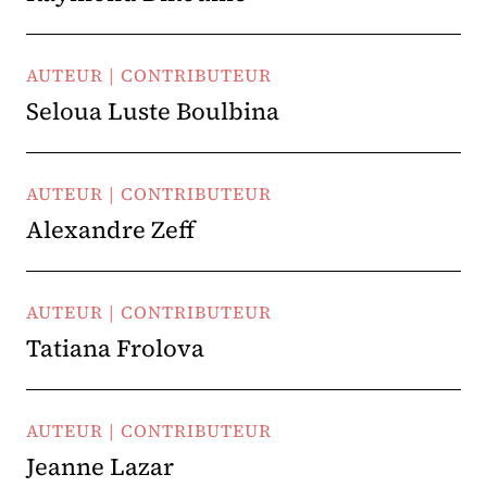
AUTEUR | CONTRIBUTEUR
Seloua Luste Boulbina
AUTEUR | CONTRIBUTEUR
Alexandre Zeff
AUTEUR | CONTRIBUTEUR
Tatiana Frolova
AUTEUR | CONTRIBUTEUR
Jeanne Lazar