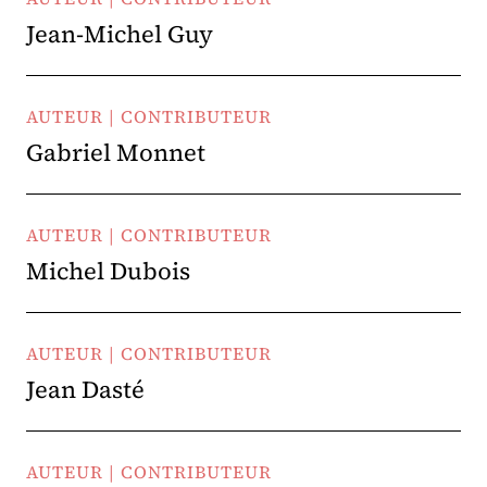
Jean-Michel Guy
AUTEUR | CONTRIBUTEUR
Gabriel Monnet
AUTEUR | CONTRIBUTEUR
Michel Dubois
AUTEUR | CONTRIBUTEUR
Jean Dasté
AUTEUR | CONTRIBUTEUR