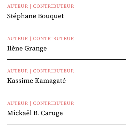
AUTEUR | CONTRIBUTEUR
Stéphane Bouquet
AUTEUR | CONTRIBUTEUR
Ilène Grange
AUTEUR | CONTRIBUTEUR
Kassime Kamagaté
AUTEUR | CONTRIBUTEUR
Mickaël B. Caruge