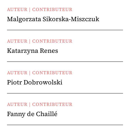
AUTEUR | CONTRIBUTEUR
Malgorzata Sikorska-Miszczuk
AUTEUR | CONTRIBUTEUR
Katarzyna Renes
AUTEUR | CONTRIBUTEUR
Piotr Dobrowolski
AUTEUR | CONTRIBUTEUR
Fanny de Chaillé