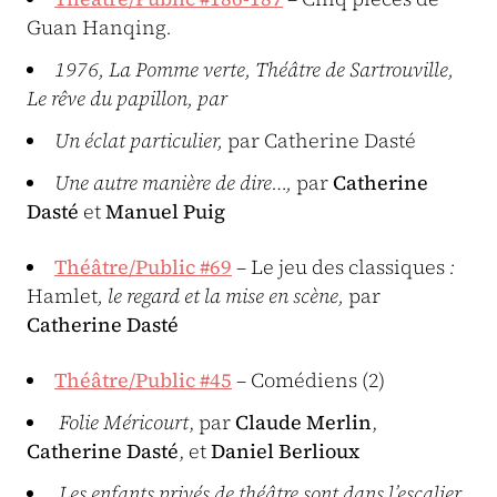
Guan Hanqing
.
1976, La Pomme verte, Théâtre de Sartrouville,
Le rêve du papillon, par
Un éclat particulier,
par Catherine Dasté
Une autre manière de dire…,
par
Catherine
Dasté
et
Manuel Puig
Théâtre/Public #69
– Le jeu des classiques
:
Hamlet
, le regard et la mise en scène,
par
Catherine Dasté
Théâtre/Public #45
– Comédiens (2)
Folie Méricourt
, par
Claude Merlin
,
Catherine Dasté
, et
Daniel Berlioux
Les enfants privés de théâtre sont dans l’escalier