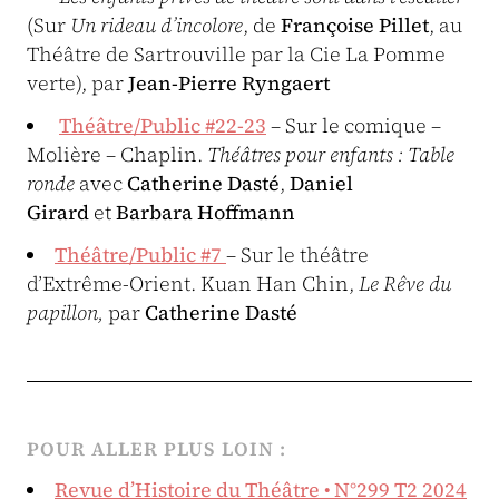
(Sur
Un rideau d’incolore
, de
Françoise Pillet
, au
Théâtre de Sartrouville par la Cie La Pomme
verte), par
Jean-Pierre Ryngaert
Théâtre/Public #22-23
– Sur le comique –
Molière – Chaplin.
Théâtres pour enfants :
Table
ronde
avec
Catherine Dasté
,
Daniel
Girard
et
Barbara Hoffmann
Théâtre/Public #7
– Sur le théâtre
d’Extrême-Orient. Kuan Han Chin,
Le Rêve du
papillon,
par
Catherine Dasté
POUR ALLER PLUS LOIN :
Revue d’Histoire du Théâtre • N°299 T2 2024