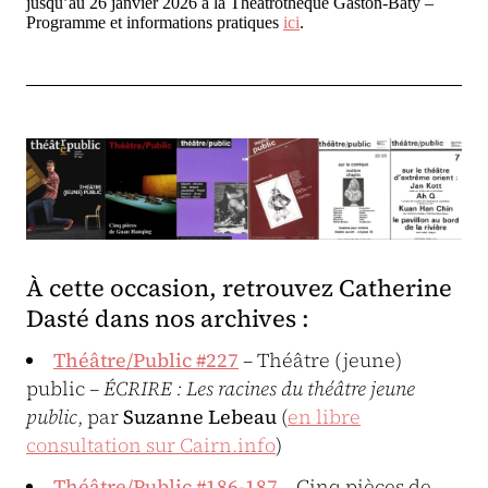
jusqu’au 26 janvier 2026 à la Théâtrothèque Gaston-Baty –
Programme et informations pratiques
ici
.
À cette occasion, retrouvez Catherine
Dasté dans nos archives :
Théâtre/Public #227
– Théâtre (jeune)
public
– ÉCRIRE : Les racines du théâtre jeune
public
, par
Suzanne Lebeau
(
en libre
consultation sur Cairn.info
)
Théâtre/Public #186-187
– Cinq pièces de