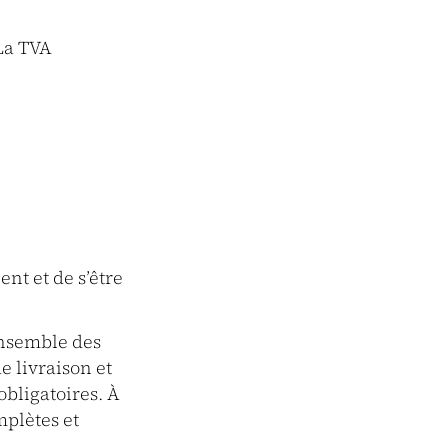
La TVA
ent et de s’être
’ensemble des
e livraison et
obligatoires. À
mplètes et