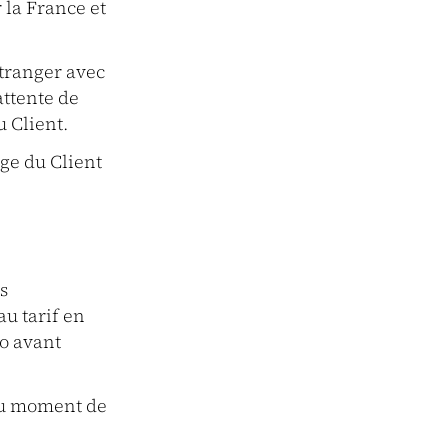
 la France et
tranger avec
attente de
 Client.
arge du Client
s
u tarif en
ro avant
 au moment de