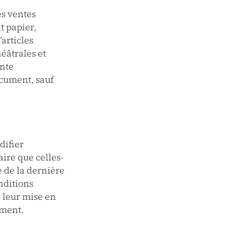
es ventes
t papier,
articles
éâtrales et
ente
ocument, sauf
difier
aire que celles-
e de la dernière
nditions
 leur mise en
ement.