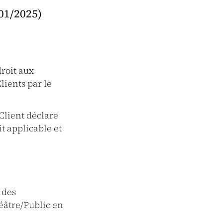
1/2025)
roit aux
ients par le
 Client déclare
it applicable et
 des
éâtre/Public en