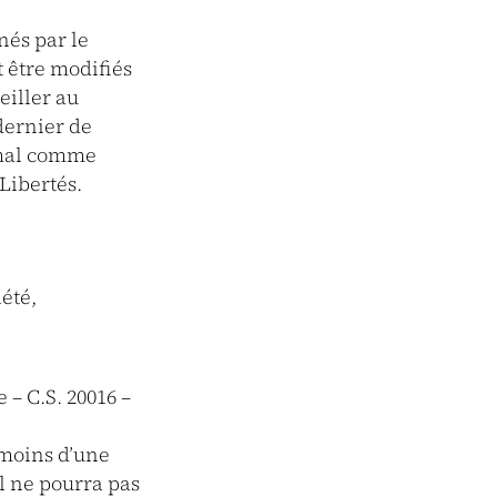
nés par le
t être modifiés
eiller au
 dernier de
imal comme
Libertés.
été,
 – C.S. 20016 –
moins d’une
il ne pourra pas