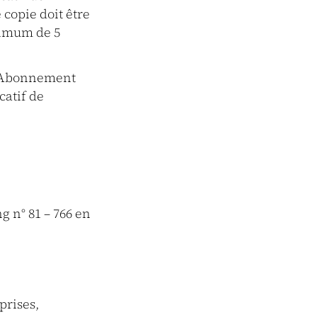
copie doit être
ximum de 5
ut Abonnement
catif de
ng n° 81 – 766 en
prises,