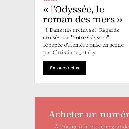
« l’Odyssée, le
roman des mers »
〔 Dans nos archives〕Regards
croisés sur "Notre Odyssée",
l'épopée d'Homère mise en scène
par Christiane Jatahy
En savoir plus
Acheter un numé
À chaque numéro, une grande