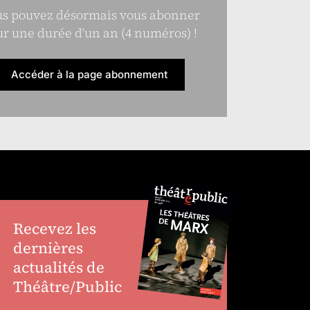
s pouvez désormais vous abonner
r une durée d’un an (4 numéros) !
Accéder à la page abonnement
Recevez les
dernières
actualités de
Théâtre/Public