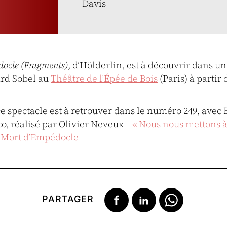
Davis
ocle (Fragments)
, d’Hölderlin, est à découvrir dans u
rd Sobel au
Théâtre de l’Épée de Bois
(Paris) à partir 
ce spectacle est à retrouver dans le numéro 249, avec
o, réalisé par Olivier Neveux –
« Nous nous mettons 
a Mort d’Empédocle
PARTAGER