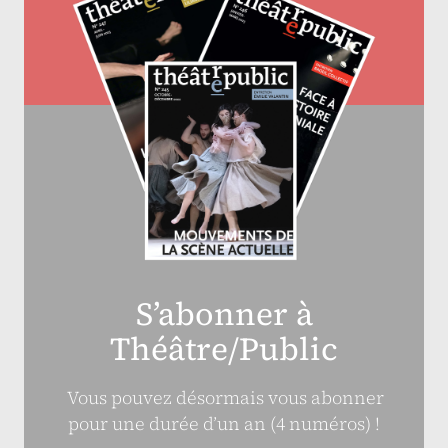
S’abonner à
Théâtre/Public
Vous pouvez désormais vous abonner
pour une durée d’un an (4 numéros) !