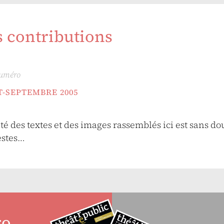
s contributions
numéro
ET-SEPTEMBRE 2005
nité des textes et des images rassemblés ici est sans do
estes…
ro