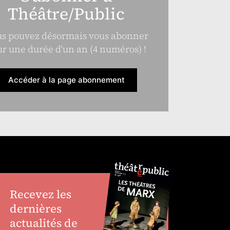
Théâtre/Public
s pouvez désormais vous abonner
r une durée d’un an (4 numéros) !
Accéder à la page abonnement
Recevez les
dernières
actualités de