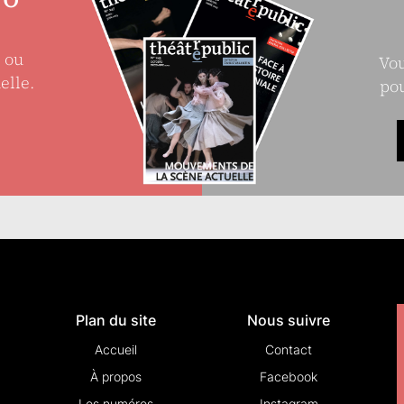
e ou
Vou
elle.
pou
Plan du site
Nous suivre
Accueil
Contact
À propos
Facebook
Les numéros
Instagram