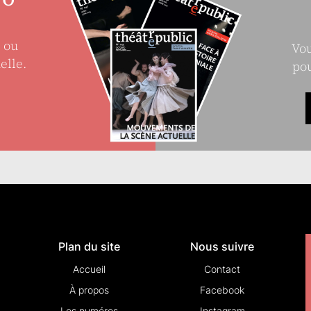
e ou
Vou
elle.
pou
Plan du site
Nous suivre
Accueil
Contact
À propos
Facebook
Les numéros
Instagram