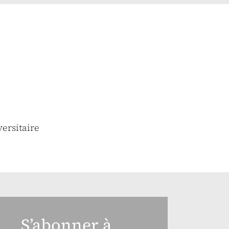
versitaire
S’abonner à