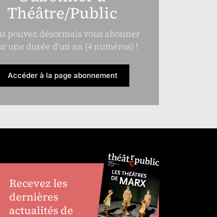
Théâtre/Public
s pouvez désormais vous abonner
r une durée d’un an (4 numéros) !
Accéder à la page abonnement
Recevez les
dernières
actualités de