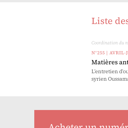
Liste de
Coordination du 
N°255 | AVRIL-
Matières an
L’entretien d’o
syrien Oussama
Acheter un numé