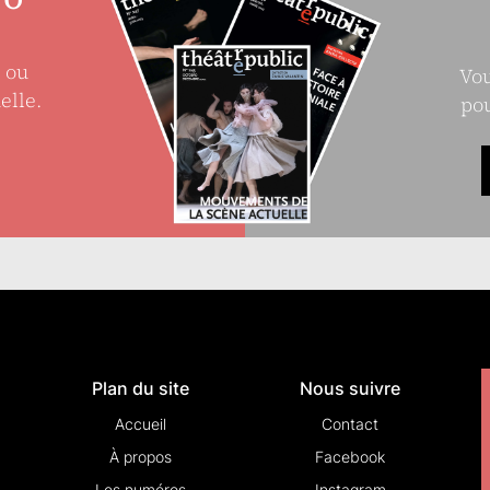
e ou
Vou
elle.
pou
Plan du site
Nous suivre
Accueil
Contact
À propos
Facebook
Les numéros
Instagram