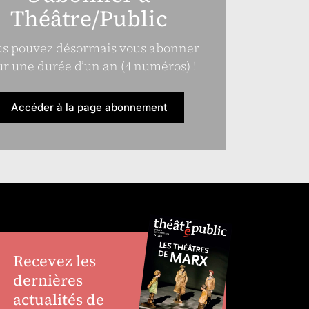
Théâtre/Public
s pouvez désormais vous abonner
r une durée d’un an (4 numéros) !
Accéder à la page abonnement
Recevez les
dernières
actualités de