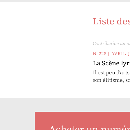
Liste de
Contribution au 
N°228 | AVRIL-
La Scène ly
Il est peu d’ar
son élitisme, 
Acheter un numé