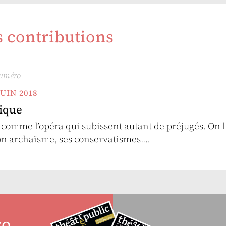
s contributions
numéro
JUIN 2018
rique
ts comme l’opéra qui subissent autant de préjugés. On 
son archaïsme, ses conservatismes.…
ro