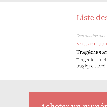
Liste de
Contribution au 
N°130-131 | J
Tragédies a
Tragédies anci
tragique sacré,
Acheter un numé