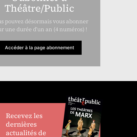
Théâtre/Public
s pouvez désormais vous abonner
r une durée d’un an (4 numéros) !
Accéder à la page abonnement
Recevez les
dernières
actualités de