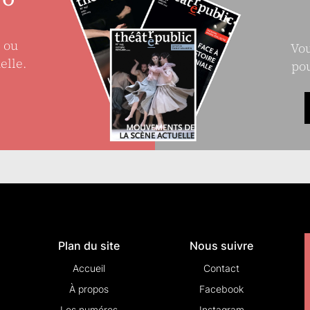
e ou
Vou
elle.
pou
Plan du site
Nous suivre
Accueil
Contact
À propos
Facebook
Les numéros
Instagram