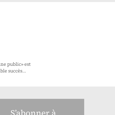
une public» est
able succès…
S’abonner à