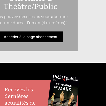
Théâtre/Public
s pouvez désormais vous abonner
r une durée d’un an (4 numéros) !
Accéder à la page abonnement
Recevez les
dernières
actualités de