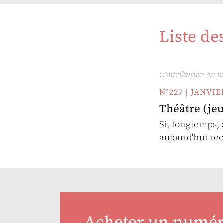
Liste de
Contribution au 
N°227 | JANVI
Théâtre (je
Si, longtemps, 
aujourd'hui re
Acheter un numé