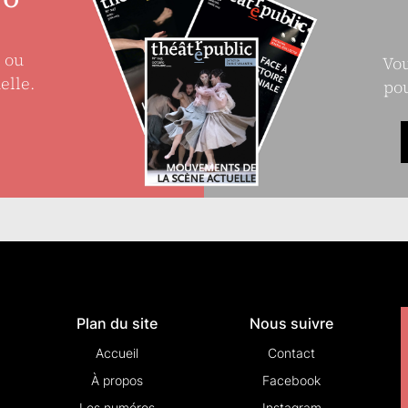
e ou
Vou
elle.
pou
Plan du site
Nous suivre
Accueil
Contact
À propos
Facebook
Les numéros
Instagram