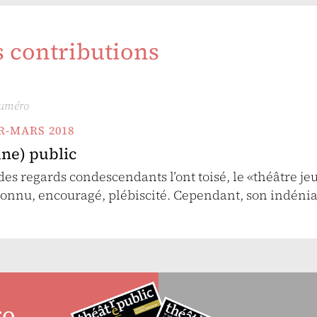
s contributions
numéro
ER-MARS 2018
une) public
des regards condescendants l’ont toisé, le «théâtre je
connu, encouragé, plébiscité. Cependant, son indéni
ro