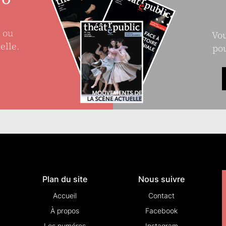
e ou
Vou
elle.
pou
Plan du site
Nous suivre
Accueil
Contact
À propos
Facebook
Les numéros
Instagram