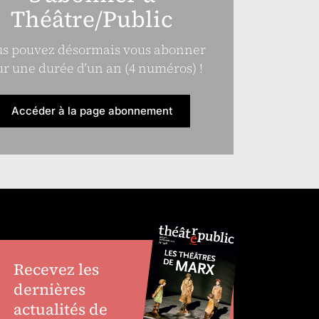
Théâtre/Public
s pouvez désormais vous abonner
r une durée d’un an (4 numéros) !
Accéder à la page abonnement
Recevez les
dernières
actualités de