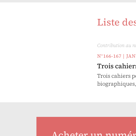
Liste de
Contribution au 
N°166-167 | J
Trois cahie
Trois cahiers p
biographiques,
Acheter un numé