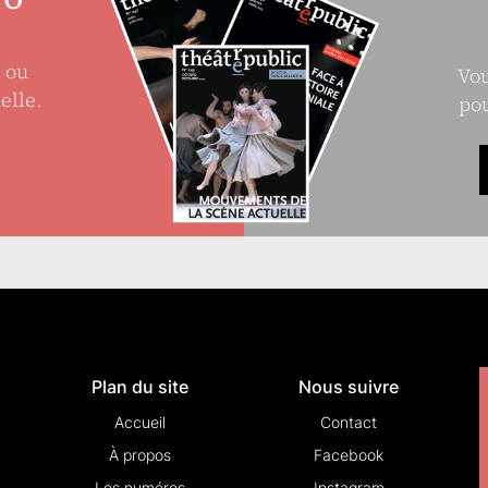
e ou
Vou
elle.
pou
Plan du site
Nous suivre
Accueil
Contact
À propos
Facebook
Les numéros
Instagram