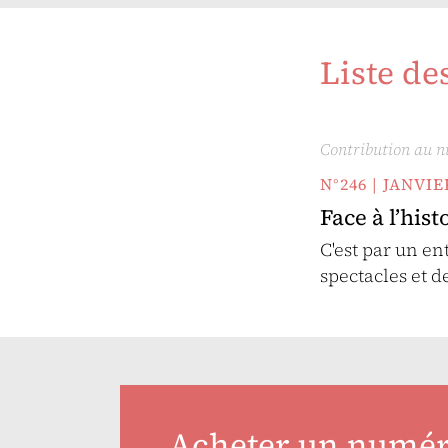
Liste de
Contribution au 
N°246 | JANVI
Face à l’hist
C'est par un en
spectacles et d
Acheter un numé