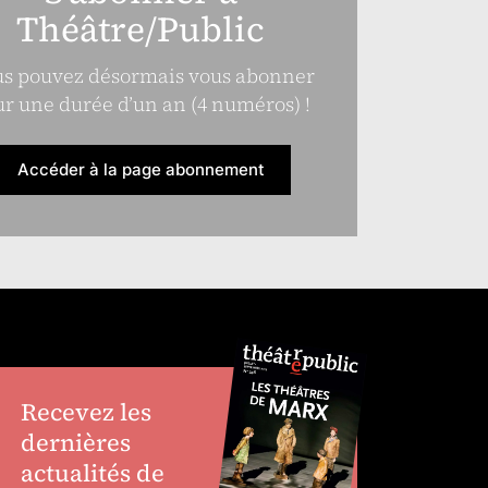
Théâtre/Public
s pouvez désormais vous abonner
r une durée d’un an (4 numéros) !
Accéder à la page abonnement
Recevez les
dernières
actualités de