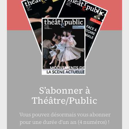
S’abonner à
Théâtre/Public
Vous pouvez désormais vous abonner
pour une durée d’un an (4 numéros) !