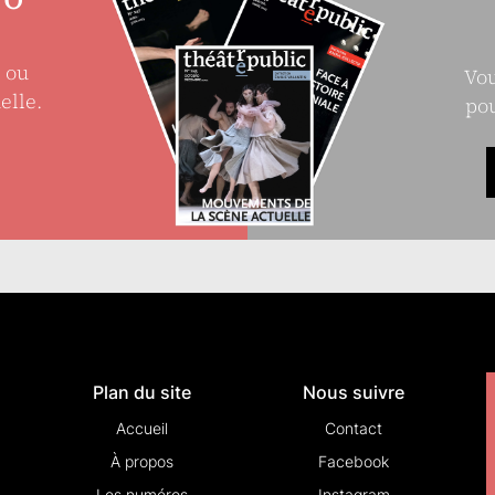
e ou
Vou
elle.
pou
Plan du site
Nous suivre
Accueil
Contact
À propos
Facebook
Les numéros
Instagram