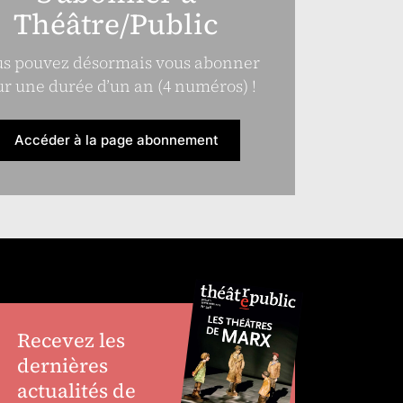
Théâtre/Public
s pouvez désormais vous abonner
r une durée d’un an (4 numéros) !
Accéder à la page abonnement
Recevez les
dernières
actualités de