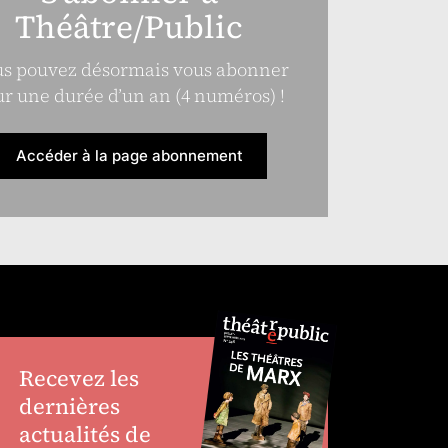
Théâtre/Public
s pouvez désormais vous abonner
r une durée d’un an (4 numéros) !
Accéder à la page abonnement
Recevez les
dernières
actualités de