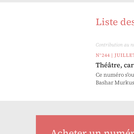
Liste de
Contribution au 
N°244 | JUILL
Théâtre, ca
Ce numéro s'ou
Bashar Murkus,
Acheter un numé