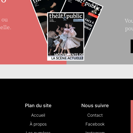
e ou
Vou
elle.
pou
Plan du site
Nous suivre
Accueil
Contact
À propos
Facebook
Les numéros
Instagram