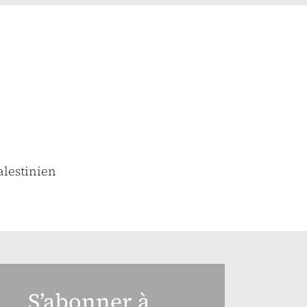
alestinien
S’abonner à