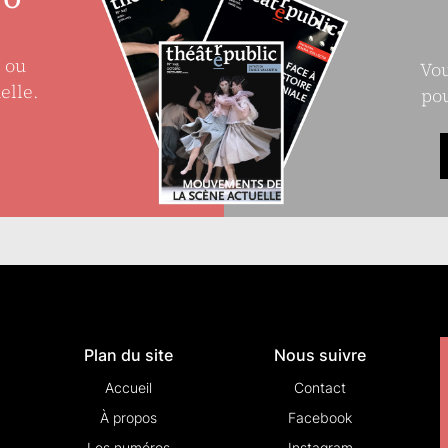
e ou
Vou
elle.
pou
Plan du site
Nous suivre
Accueil
Contact
À propos
Facebook
Les numéros
Instagram