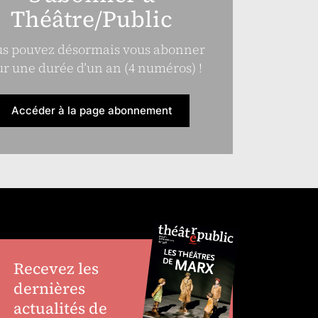
Théâtre/Public
s pouvez désormais vous abonner
r une durée d’un an (4 numéros) !
Accéder à la page abonnement
Recevez les
dernières
actualités de