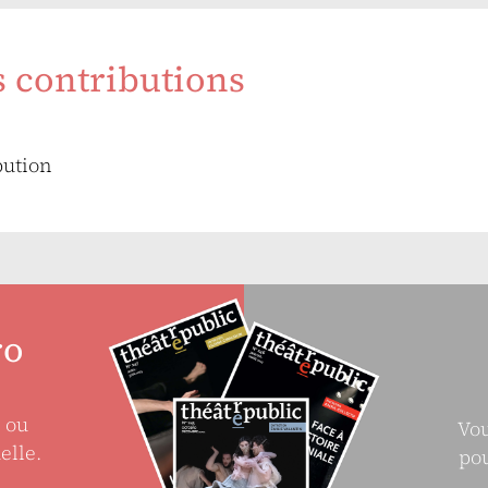
s contributions
bution
ro
e ou
Vou
elle.
pou