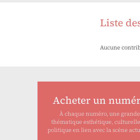
Liste de
Aucune contri
Acheter un numé
À chaque numéro, une grande
thématique esthétique, culturell
politique en lien avec la scène actu