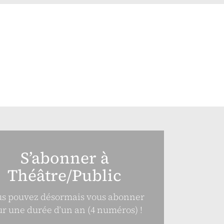
S’abonner à
Théâtre/Public
s pouvez désormais vous abonner
r une durée d’un an (4 numéros) !