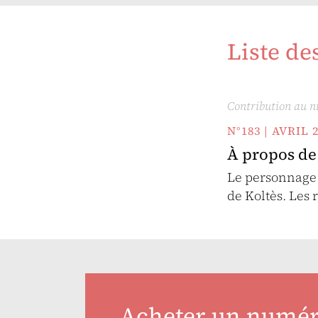
Liste de
Contribution au 
N°183 | AVRIL 
À propos de
Le personnage 
de Koltès. Les
Acheter un numé