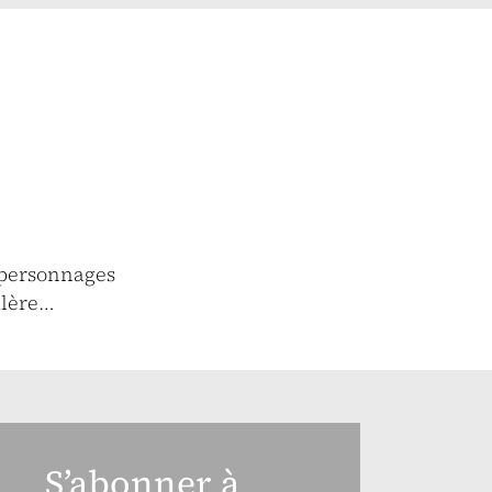
 personnages
alère…
S’abonner à