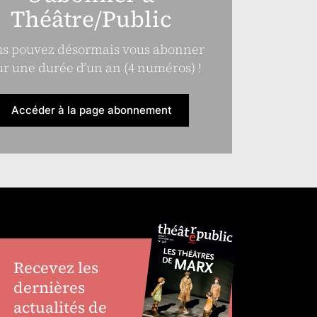
Théâtre/Public
s pouvez désormais vous abonner
r une durée d’un an (4 numéros) !
Accéder à la page abonnement
Recevez les
dernières
actualités de