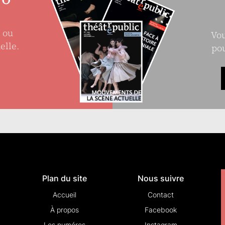
e ou
Vou
elle.
pou
Plan du site
Nous suivre
Accueil
Contact
À propos
Facebook
Les numéros
Instagram