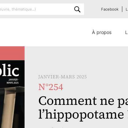
Facebook
L
À propos
L
JANVIER-MARS 2025
N°254
Comment ne pa
l’hippopotame 