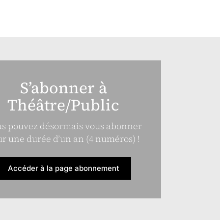
S’abonner à
Théâtre/Public
s pouvez désormais vous abonner
r une durée d’un an (4 numéros) !
Accéder à la page abonnement