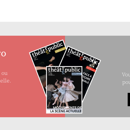
ro
e ou
Vou
elle.
pou