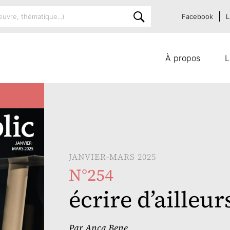
Facebook
L
À propos
L
JANVIER-MARS 2025
N°254
écrire d’ailleur
Par
Anca Bene