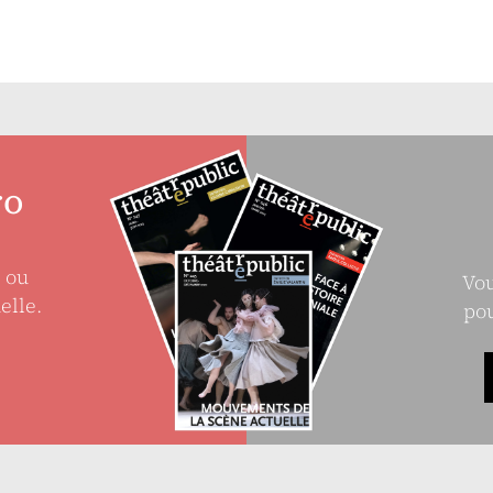
ro
e ou
Vou
elle.
pou