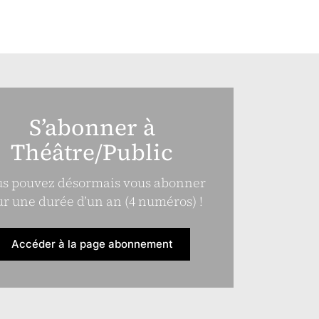
S’abonner à
Théâtre/Public
s pouvez désormais vous abonner
r une durée d’un an (4 numéros) !
Accéder à la page abonnement