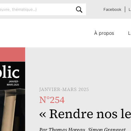
Facebook
L
À propos
L
JANVIER-MARS 2025
N°254
« Rendre nos le
Par
Thomas Horeau
,
Simon Grangeat