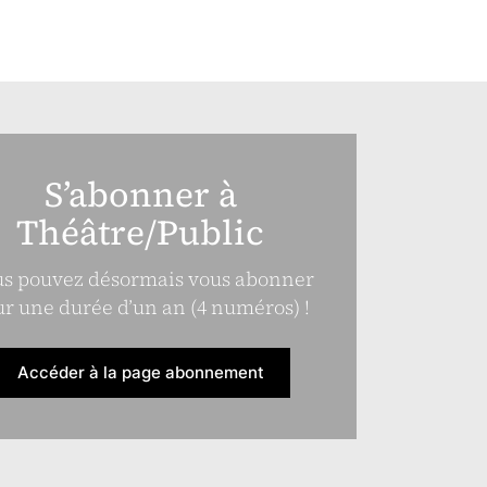
S’abonner à
Théâtre/Public
s pouvez désormais vous abonner
r une durée d’un an (4 numéros) !
Accéder à la page abonnement