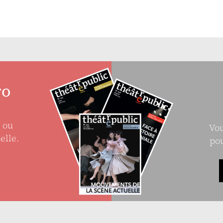
ro
e ou
Vou
elle.
pou