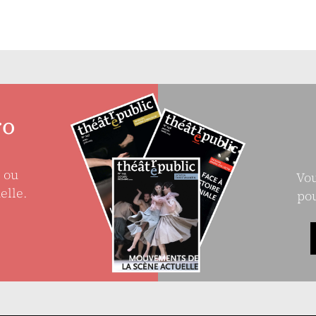
ro
e ou
Vou
elle.
pou