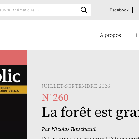
Facebook
L
À propos
L
JUILLET-SEPTEMBRE 2026
N°260
La forêt est gr
Par
Nicolas Bouchaud
Est-ce que ça va revenir ? J’étais pour