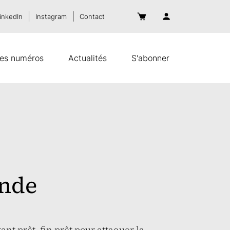
inkedIn
Instagram
Contact
es numéros
Actualités
S'abonner
ande
tant prêt, fin prêt pour attaquer la