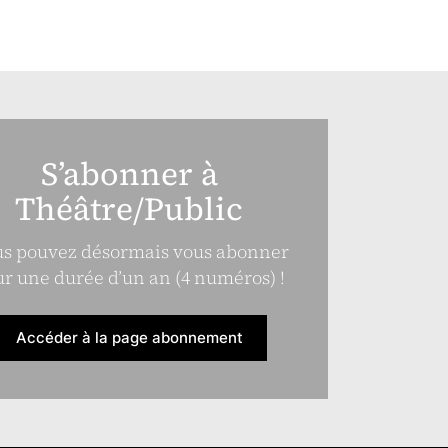
S’abonner à
Théâtre/Public
s pouvez désormais vous abonner
r une durée d’un an (4 numéros) !
Accéder à la page abonnement