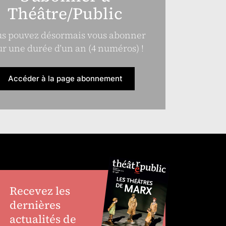
Théâtre/Public
s pouvez désormais vous abonner
r une durée d’un an (4 numéros) !
Accéder à la page abonnement
Recevez les
dernières
actualités de