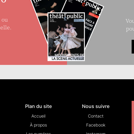
e ou
Vou
elle.
pou
Plan du site
Nous suivre
Accueil
Contact
À propos
Facebook
Les numéros
Instagram