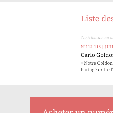
Liste de
Contribution au 
N°112-113 | J
Carlo Goldo
« Notre Goldon
Partagé entre l
Acheter un numé