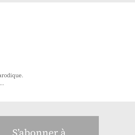
arodique.
e…
S’abonner à