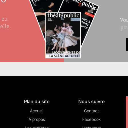
e ou
Vou
elle.
pou
Plan du site
Nous suivre
Accueil
Contact
À propos
Facebook
Les numéros
Instagram