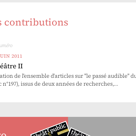
s contributions
numéro
JUIN 2011
éâtre II
ation de l'ensemble d'articles sur "le passé audible" d
c n°197), issus de deux années de recherches,…
ro