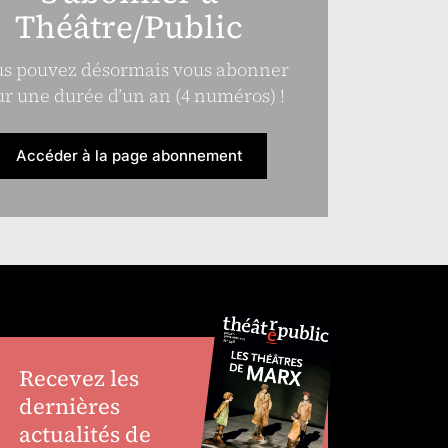
Théâtre/Public
s pouvez désormais vous abonner
r une durée d’un an (4 numéros) !
Accéder à la page abonnement
Recevez les
dernières
actualités de