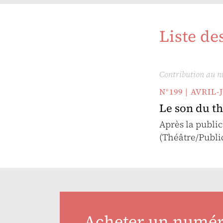
Liste de
Contribution au 
N°199 | AVRIL-
Le son du th
Après la public
(Théâtre/Publi
Acheter un numé