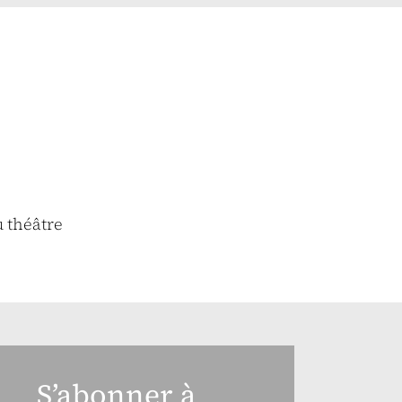
u théâtre
S’abonner à