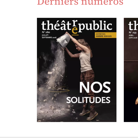
Derniers numéros
A
N
JUILLET-SEPTEMBRE 2026
N°260
Nos solitudes