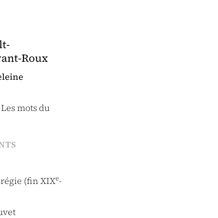
t-
vant-Roux
eleine
 Les mots du
ENTS
e
régie (fin XIX
-
uvet