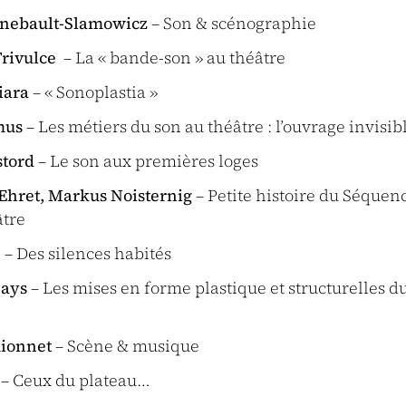
inebault-Slamowicz
– Son & scénographie
rivulce
– La « bande-son » au théâtre
iara
– « Sonoplastia »
mus
– Les métiers du son au théâtre : l’ouvrage invisib
stord
– Le son aux premières loges
hret, Markus Noisternig
– Petite histoire du Séquenc
âtre
é
– Des silences habités
hays
– Les mises en forme plastique et structurelles d
uionnet
– Scène & musique
– Ceux du plateau…