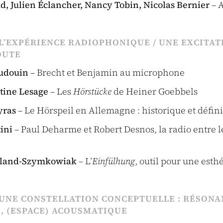
ud, Julien Éclancher, Nancy Tobin, Nicolas Bernier
– 
 L’EXPÉRIENCE RADIOPHONIQUE / UNE EXCITAT
OUTE
audouin
– Brecht et Benjamin au microphone
tine Lesage
– Les
Hörstücke
de Heiner Goebbels
yras
– Le Hörspeil en Allemagne : historique et défin
ini
– Paul Deharme et Robert Desnos, la radio entre l
lland-Szymkowiak
– L’
Einfülhung
, outil pour une esth
 UNE CONSTELLATION CONCEPTUELLE : RÉSONA
 (ESPACE) ACOUSMATIQUE