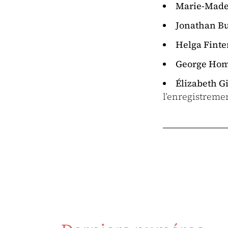
Marie-Made
Jonathan B
Helga Finte
George Ho
Élizabeth G
l’enregistreme