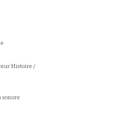
le
eur Histoire /
u sonore