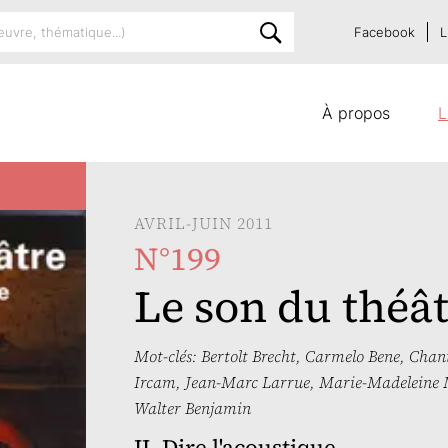
Facebook
L
À propos
L
AVRIL-JUIN 2011
N°199
Le son du théât
Mot-clés:
Bertolt Brecht
,
Carmelo Bene
,
Chant
Ircam
,
Jean-Marc Larrue
,
Marie-Madeleine 
Walter Benjamin
II. Dire l'acoustique