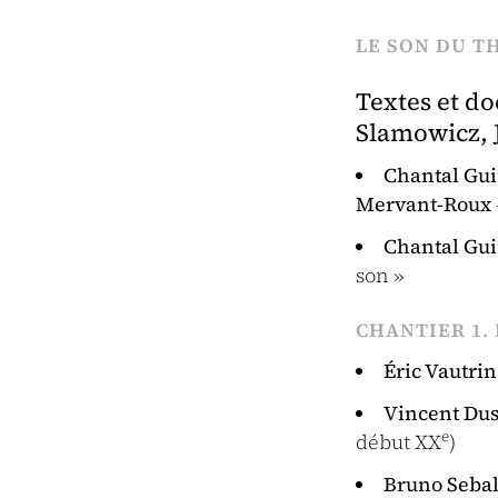
LE SON DU TH
Textes et d
Slamowicz, 
Chantal Gui
Mervant-Roux
Chantal Gui
son »
CHANTIER 1.
Éric Vautrin
Vincent Dus
e
début XX
)
Bruno Sebal