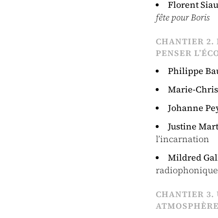
Florent Sia
fête pour Boris
CHANTIER 2.
PENSER L’ÉC
Philippe B
Marie-Chris
Johanne Pe
Justine Mart
l’incarnation
Mildred Ga
radiophonique
CHANTIER 3.
ATMOSPHÈRE,