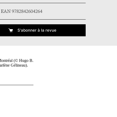
EAN 9782842604264
S'abonner à la revue
 Montréal (© Hugo B.
rlène Gélineau).