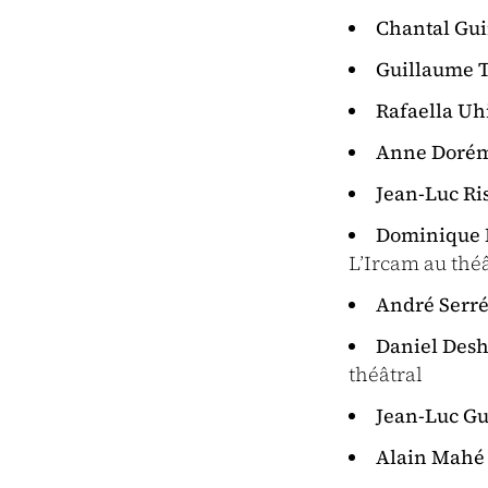
Chantal Gu
Guillaume T
Rafaella Uh
Anne Doré
Jean-Luc Ri
Dominique E
L’Ircam au thé
André Serr
Daniel Des
théâtral
Jean-Luc G
Alain Mahé