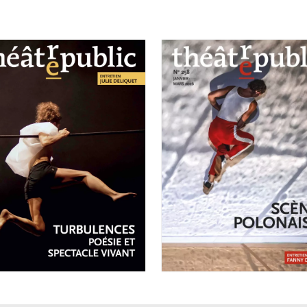
VRIL-JUIN 2026
°259
JANVIER-MARS 2026
Turbulences :
N°258
poésie et
Scènes
spectacle vivant
polonaises