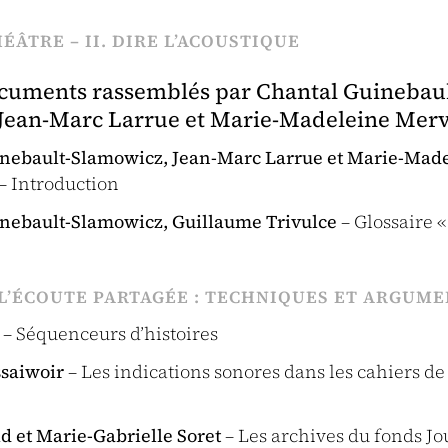
ÉÂTRE – II. DIRE L’ACOUSTIQUE
ocuments rassemblés par Chantal Guinebaul
Jean-Marc Larrue et Marie-Madeleine Mer
nebault-Slamowicz, Jean-Marc Larrue et Marie-Mad
– Introduction
nebault-Slamowicz, Guillaume Trivulce
– Glossaire «
 L’ÉCOUTE PARTAGÉE : TECHNIQUES ET ARGUM
– Séquenceurs d’histoires
saiwoir
– Les indications sonores dans les cahiers de 
d et Marie-Gabrielle Soret
– Les archives du fonds Jo