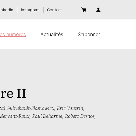
inkedIn
Instagram
Contact
es numéros
Actualités
S'abonner
re II
al Guinebault-Slamowicz
,
Eric Vautrin
,
Mervant-Roux
,
Paul Deharme
,
Robert Desnos
,