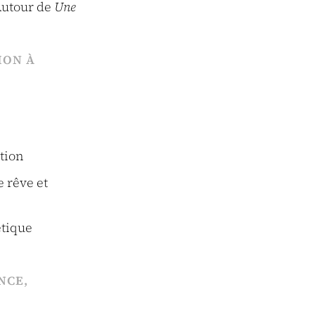
Autour de
Une
ION À
ition
e rêve et
étique
NCE,