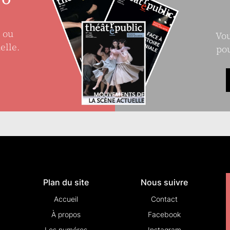
e ou
Vou
elle.
pou
Plan du site
Nous suivre
Accueil
Contact
À propos
Facebook
Les numéros
Instagram