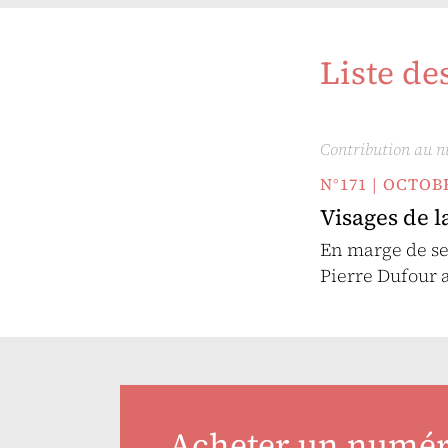
Liste de
Contribution au 
N°171 | OCTO
Visages de l
En marge de ses
Pierre Dufour 
Acheter un numé