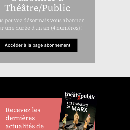
Théâtre/Public
s pouvez désormais vous abonner
r une durée d’un an (4 numéros) !
Accéder à la page abonnement
Recevez les
dernières
actualités de