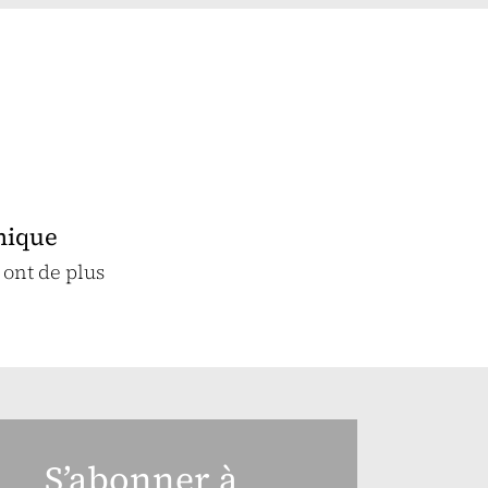
énique
 ont de plus
S’abonner à