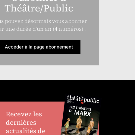
Théâtre/Public
s pouvez désormais vous abonner
r une durée d’un an (4 numéros) !
Accéder à la page abonnement
Recevez les
dernières
actualités de