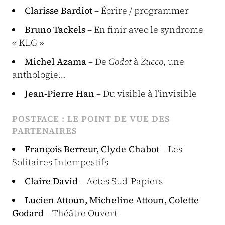
Clarisse Bardiot
– Écrire / programmer
Bruno Tackels
– En finir avec le syndrome
« KLG »
Michel Azama
– De
Godot
à
Zucco
, une
anthologie…
Jean-Pierre Han
– Du visible à l’invisible
POSTFACE : LE POINT DE VUE DES
PARTENAIRES
François Berreur, Clyde Chabot
– Les
Solitaires Intempestifs
Claire David
– Actes Sud-Papiers
Lucien Attoun, Micheline Attoun, Colette
Godard
– Théâtre Ouvert