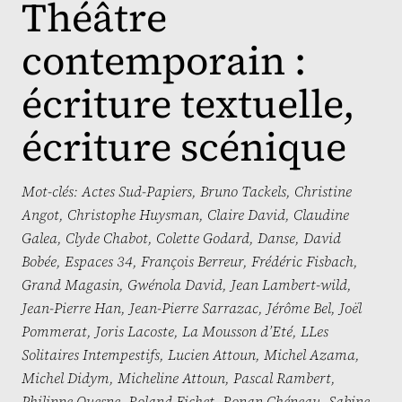
Théâtre
contemporain :
écriture textuelle,
écriture scénique
Mot-clés:
Actes Sud-Papiers
,
Bruno Tackels
,
Christine
Angot
,
Christophe Huysman
,
Claire David
,
Claudine
Galea
,
Clyde Chabot
,
Colette Godard
,
Danse
,
David
Bobée
,
Espaces 34
,
François Berreur
,
Frédéric Fisbach
,
Grand Magasin
,
Gwénola David
,
Jean Lambert-wild
,
Jean-Pierre Han
,
Jean-Pierre Sarrazac
,
Jérôme Bel
,
Joël
Pommerat
,
Joris Lacoste
,
La Mousson d’Eté
,
LLes
Solitaires Intempestifs
,
Lucien Attoun
,
Michel Azama
,
Michel Didym
,
Micheline Attoun
,
Pascal Rambert
,
Philippe Quesne
,
Roland Fichet
,
Ronan Chéneau
,
Sabine