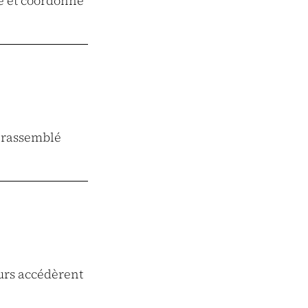
ce et coordonné
s rassemblé
eurs accédèrent