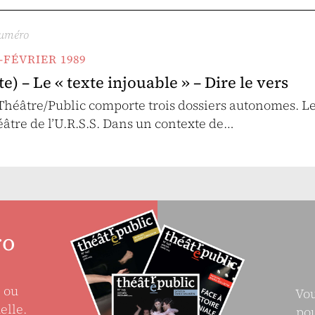
numéro
R-FÉVRIER 1989
te) – Le « texte injouable » – Dire le vers
héâtre/Public comporte trois dossiers autonomes. Le
éâtre de l’U.R.S.S. Dans un contexte de…
ro
e ou
Vou
elle.
pou