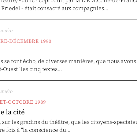
héâtre/Public - coproduit par la D.R.A.C. Île-de-Fran
 Friedel - était consacré aux compagnies…
numéro
BRE-DÉCEMBRE 1990
ils se font écho, de diverses manières, que nous avon
st-Ouest" les cinq textes…
numéro
LLET-OCTOBRE 1989
e la cité
, sur les gradins du théâtre, que les citoyens-spectat
re fois à "la conscience du…