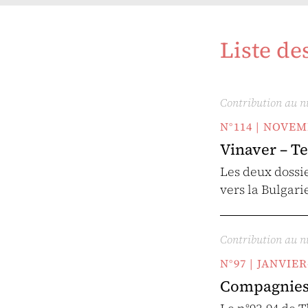
Liste de
Contribution au 
N°114 | NOVE
Vinaver – Te
Les deux dossie
vers la Bulgari
Contribution au 
N°97 | JANVIE
Compagnies t