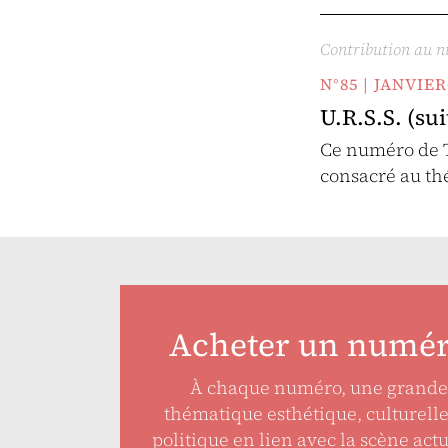
Contribution au 
N°85 | JANVIE
U.R.S.S. (sui
Ce numéro de T
consacré au th
Acheter un numé
À chaque numéro, une grande
thématique esthétique, culturell
politique en lien avec la scène actu