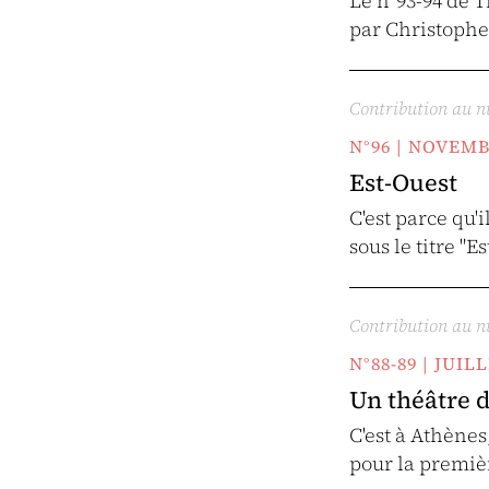
Le n°93-94 de T
par Christophe
Contribution au 
N°96 | NOVEM
Est-Ouest
C'est parce qu'
sous le titre "E
Contribution au 
N°88-89 | JUI
Un théâtre d
C'est à Athènes
pour la premiè