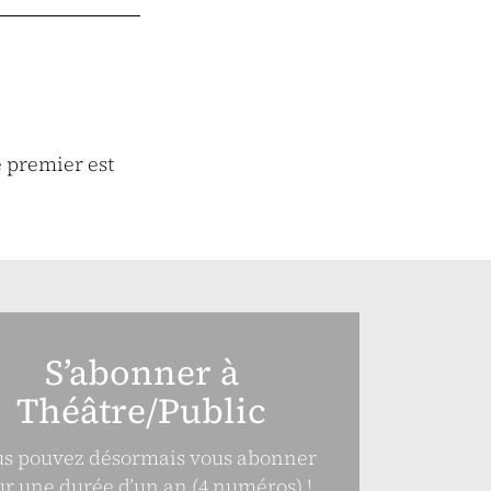
 premier est
S’abonner à
Théâtre/Public
s pouvez désormais vous abonner
r une durée d’un an (4 numéros) !