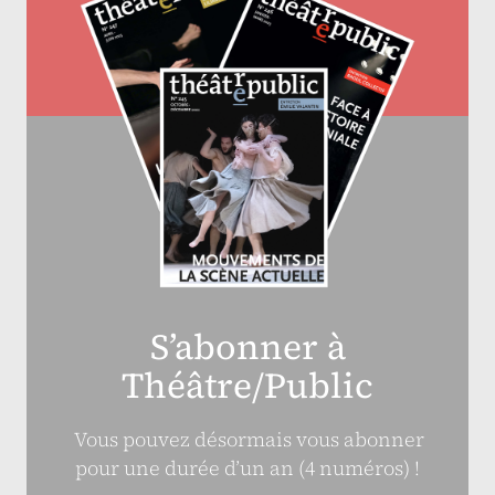
S’abonner à
Théâtre/Public
Vous pouvez désormais vous abonner
pour une durée d’un an (4 numéros) !