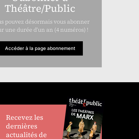
Théâtre/Public
s pouvez désormais vous abonner
r une durée d’un an (4 numéros) !
Accéder à la page abonnement
Recevez les
dernières
actualités de