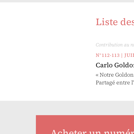
Liste de
Contribution au 
N°112-113 | J
Carlo Goldo
« Notre Goldon
Partagé entre l
Acheter un numé