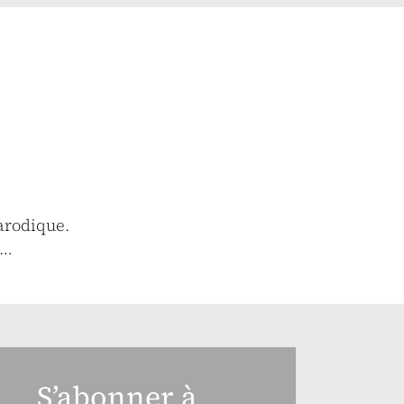
arodique.
e…
S’abonner à