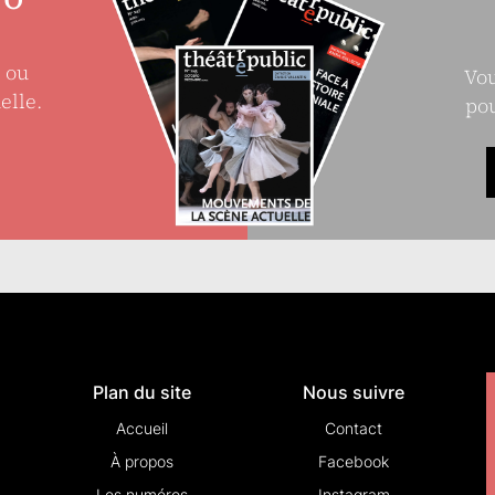
e ou
Vou
elle.
pou
Plan du site
Nous suivre
Accueil
Contact
À propos
Facebook
Les numéros
Instagram