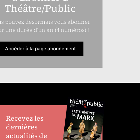
Théâtre/Public
s pouvez désormais vous abonner
r une durée d’un an (4 numéros) !
Accéder à la page abonnement
Recevez les
dernières
actualités de