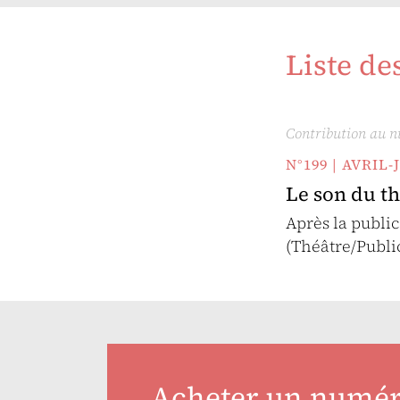
Liste de
Contribution au 
N°199 | AVRIL-
Le son du th
Après la public
(Théâtre/Publi
Acheter un numé