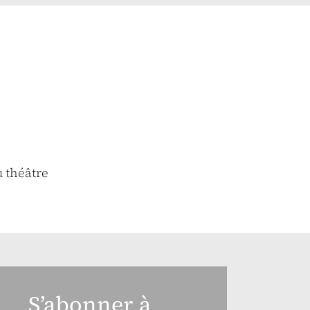
u théâtre
S’abonner à