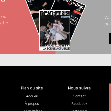
e ou
Vou
elle.
pou
Plan du site
Nous suivre
Accueil
Contact
À propos
Facebook
Les numéros
Instagram