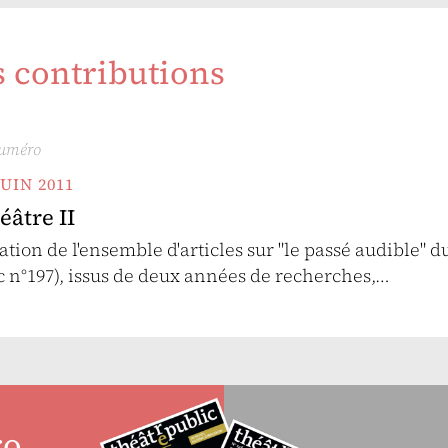
s contributions
numéro
JUIN 2011
éâtre II
ation de l'ensemble d'articles sur "le passé audible" d
c n°197), issus de deux années de recherches,…
ro