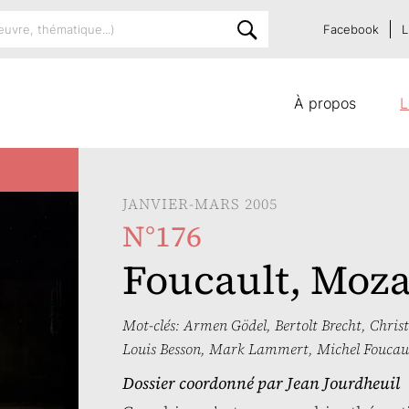
Facebook
L
À propos
L
JANVIER-MARS 2005
N°176
Foucault, Moza
Mot-clés:
Armen Gödel
,
Bertolt Brecht
,
Christ
Louis Besson
,
Mark Lammert
,
Michel Foucau
Dossier coordonné par
Jean Jourdheuil