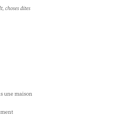
, choses dites
ns une maison
sement