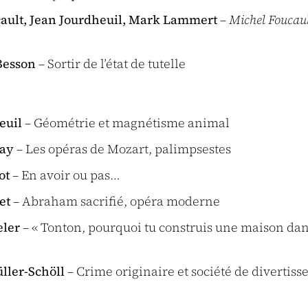
ault, Jean Jourdheuil, Mark Lammert
–
Michel Foucault
Besson
– Sortir de l’état de tutelle
euil
– Géométrie et magnétisme animal
ray
– Les opéras de Mozart, palimpsestes
ot
– En avoir ou pas…
et
– Abraham sacrifié, opéra moderne
eler
– « Tonton, pourquoi tu construis une maison da
ller-Schöll
– Crime originaire et société de divertis