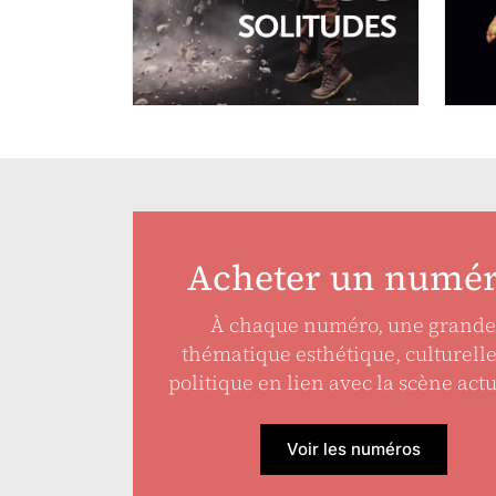
N°260
Nos solitudes
Acheter un numé
À chaque numéro, une grande
thématique esthétique, culturell
politique en lien avec la scène actu
Voir les numéros