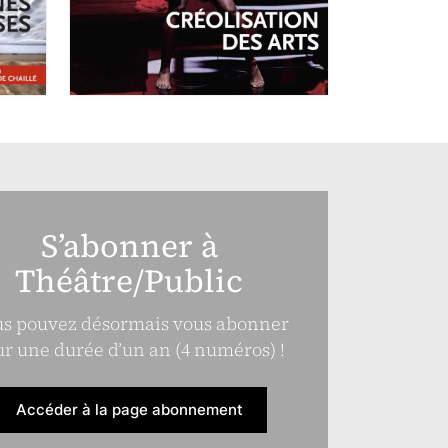
Créolisation des
arts
S’abonner à
Théâtre/Public
s pouvez désormais vous abonner
r une durée d’un an (4 numéros) !
Accéder à la page abonnement