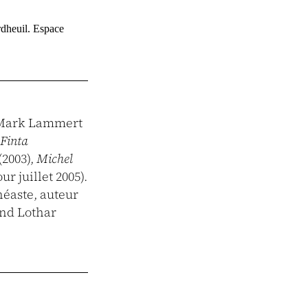
rdheuil. Espace
e Mark Lammert
 Finta
(2003),
Michel
r juillet 2005).
néaste, auteur
and Lothar