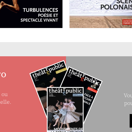
poésie et
Scènes
spectacle vivant
polonaises
ro
e ou
Vou
elle.
pou