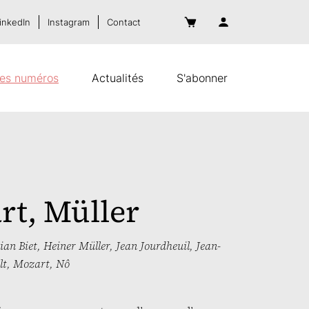
inkedIn
Instagram
Contact
es numéros
Actualités
S'abonner
rt, Müller
ian Biet
,
Heiner Müller
,
Jean Jourdheuil
,
Jean-
lt
,
Mozart
,
Nô