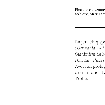
Photo de couverture
scénique, Mark Lam
En jeu, cinq s
:
Germania 3 – L
Giardiniera
de M
Foucault, choses 
Avec, en prolog
dramatique et a
Trolle.