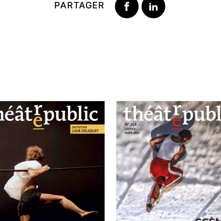
PARTAGER
VRIL-JUIN 2026
°259
JANVIER-MARS 2026
Turbulences :
N°258